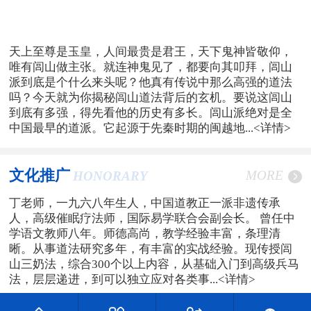
天上至尊是玉皇，人间最贵是君王，天下鬼神皆敬仰，
唯有闾山做主张。就连神鬼见了，都要向其叩拜，闾山
派到底是个什么来头呢？他真有传说中那么高强的道法
吗？今天就为你揭秘闾山道法背后的玄机。要说这闾山
到底有多强，得先看他的历史有多长。闾山派绝对是全
中国最早的道派。它起源于先秦时期的闽越地...
<详情>
文化推广
MORE
HONORARY
丁老师，一九六八年生人，中国道教正一派非遗传承
人，高级催眠疗法师，国际易学联合会副会长。 曾任中
学语文教师八年。师德高尚，教学经验丰富，条理清
晰。从事道法研究多年，有丰富的实战经验。现传授闾
山三奶法，综合300个以上内容，从基础入门到高级兵马
法，层层递进，到可以独立应对各类事...
<详情>