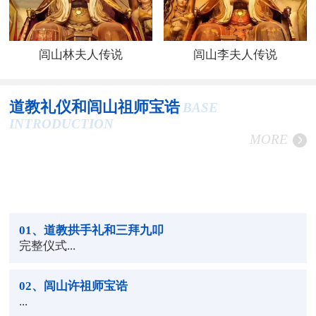
闾山林夫人传说
闾山李夫人传说
道教礼仪和闾山祖师宝诰
BASE
INTRODUCTION
MORE
01
、道教拱手礼和三拜九叩
完整仪式...
02
、闾山许祖师宝诰
...