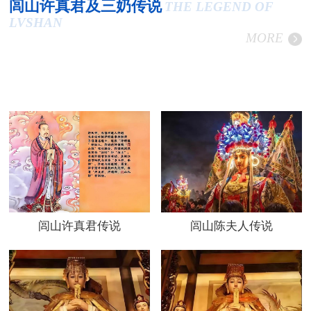
闾山许真君及三奶传说
THE LEGEND OF
LVSHAN
MORE
闾山许真君传说
闾山陈夫人传说