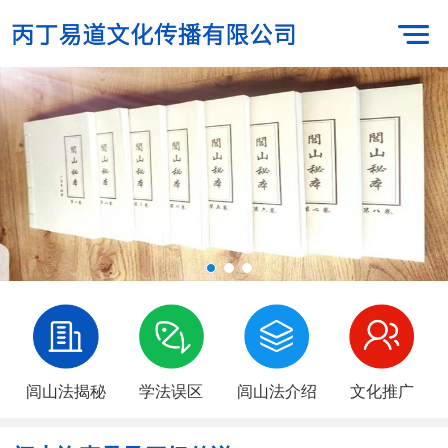
闾山法揭秘
学法误区
闾山法介绍
文化推广