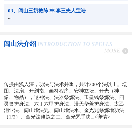
03
、闾山三奶教陈.林.李三夫人宝诰
...
闾山法介绍
INTRODUCTION TO SPELLS
MORE
传授由浅入深，功法与法术并重，共计300个法以上。坛
图、法扇、开剑指、画符程序、安神立坛、开光（神
像、物品），退神法、法器祭炼法、玉皇钱祭炼法、四
灵兽护身法、六丁六甲护身法、漫天华盖护身法、太乙
消业法、闾山增法咒、闾山增法水、金光咒修炼增功法
（1/2）、金光法修炼之二、金光咒手诀...
<详情>