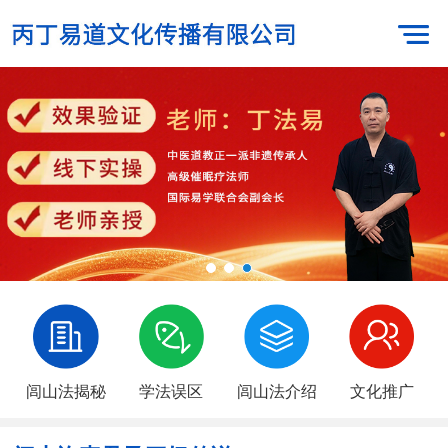
闾山法揭秘
学法误区
闾山法介绍
文化推广