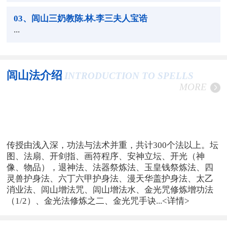
03
、闾山三奶教陈.林.李三夫人宝诰
...
闾山法介绍
INTRODUCTION TO SPELLS
MORE
传授由浅入深，功法与法术并重，共计300个法以上。坛
图、法扇、开剑指、画符程序、安神立坛、开光（神
像、物品），退神法、法器祭炼法、玉皇钱祭炼法、四
灵兽护身法、六丁六甲护身法、漫天华盖护身法、太乙
消业法、闾山增法咒、闾山增法水、金光咒修炼增功法
（1/2）、金光法修炼之二、金光咒手诀...
<详情>