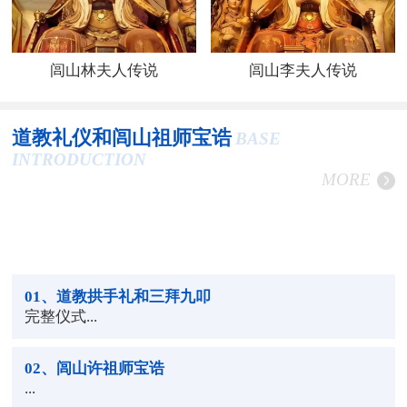
闾山林夫人传说
闾山李夫人传说
道教礼仪和闾山祖师宝诰
BASE
INTRODUCTION
MORE
01
、道教拱手礼和三拜九叩
完整仪式...
02
、闾山许祖师宝诰
...