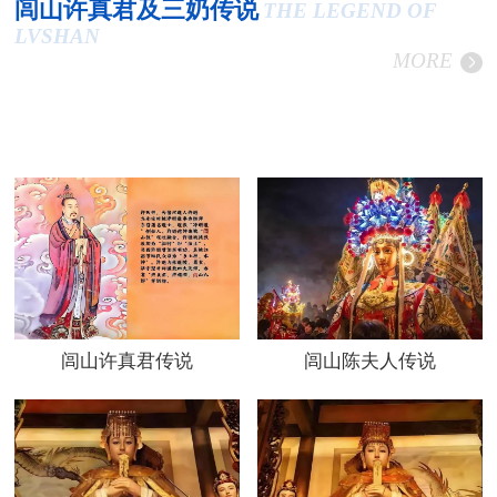
闾山许真君及三奶传说
THE LEGEND OF
LVSHAN
MORE
闾山许真君传说
闾山陈夫人传说