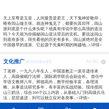
天上至尊是玉皇，人间最贵是君王，天下鬼神皆敬仰，
唯有闾山做主张。就连神鬼见了，都要向其叩拜，闾山
派到底是个什么来头呢？他真有传说中那么高强的道法
吗？今天就为你揭秘闾山道法背后的玄机。要说这闾山
到底有多强，得先看他的历史有多长。闾山派绝对是全
中国最早的道派。它起源于先秦时期的闽越地...
<详情>
文化推广
MORE
HONORARY
丁老师，一九六八年生人，中国道教正一派非遗传承
人，高级催眠疗法师，国际易学联合会副会长。 曾任中
学语文教师八年。师德高尚，教学经验丰富，条理清
晰。从事道法研究多年，有丰富的实战经验。现传授闾
山三奶法，综合300个以上内容，从基础入门到高级兵马
法，层层递进，到可以独立应对各类事...
<详情>