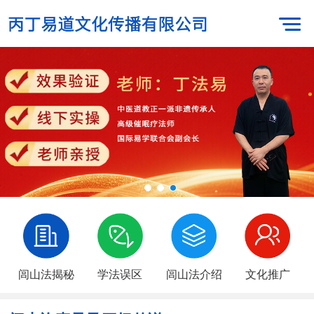
闾山法揭秘
学法误区
闾山法介绍
文化推广