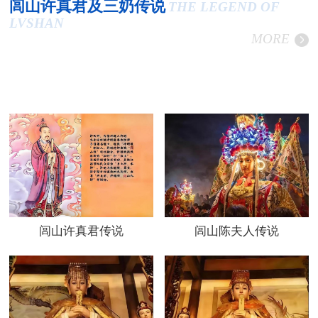
闾山许真君及三奶传说
THE LEGEND OF
LVSHAN
MORE
闾山许真君传说
闾山陈夫人传说