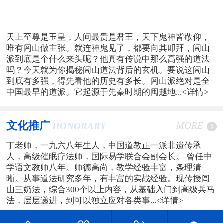
天上至尊是玉皇，人间最贵是君王，天下鬼神皆敬仰，
唯有闾山做主张。就连神鬼见了，都要向其叩拜，闾山
派到底是个什么来头呢？他真有传说中那么高强的道法
吗？今天就为你揭秘闾山道法背后的玄机。要说这闾山
到底有多强，得先看他的历史有多长。闾山派绝对是全
中国最早的道派。它起源于先秦时期的闽越地...
<详情>
文化推广
MORE
HONORARY
丁老师，一九六八年生人，中国道教正一派非遗传承
人，高级催眠疗法师，国际易学联合会副会长。 曾任中
学语文教师八年。师德高尚，教学经验丰富，条理清
晰。从事道法研究多年，有丰富的实战经验。现传授闾
山三奶法，综合300个以上内容，从基础入门到高级兵马
法，层层递进，到可以独立应对各类事...
<详情>