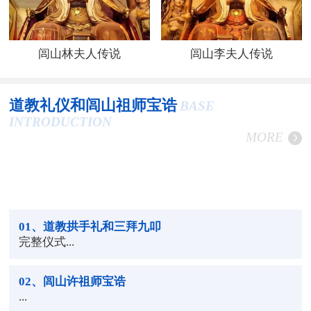
闾山林夫人传说
闾山李夫人传说
道教礼仪和闾山祖师宝诰
BASE
INTRODUCTION
MORE
01
、道教拱手礼和三拜九叩
完整仪式...
02
、闾山许祖师宝诰
...