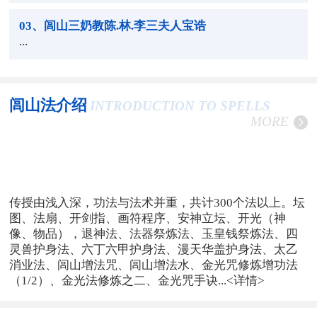
03
、闾山三奶教陈.林.李三夫人宝诰
...
闾山法介绍
INTRODUCTION TO SPELLS
MORE
传授由浅入深，功法与法术并重，共计300个法以上。坛
图、法扇、开剑指、画符程序、安神立坛、开光（神
像、物品），退神法、法器祭炼法、玉皇钱祭炼法、四
灵兽护身法、六丁六甲护身法、漫天华盖护身法、太乙
消业法、闾山增法咒、闾山增法水、金光咒修炼增功法
（1/2）、金光法修炼之二、金光咒手诀...
<详情>