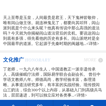
天上至尊是玉皇，人间最贵是君王，天下鬼神皆敬仰，
唯有闾山做主张。就连神鬼见了，都要向其叩拜，闾山
派到底是个什么来头呢？他真有传说中那么高强的道法
吗？今天就为你揭秘闾山道法背后的玄机。要说这闾山
到底有多强，得先看他的历史有多长。闾山派绝对是全
中国最早的道派。它起源于先秦时期的闽越地...
<详情>
文化推广
MORE
HONORARY
丁老师，一九六八年生人，中国道教正一派非遗传承
人，高级催眠疗法师，国际易学联合会副会长。 曾任中
学语文教师八年。师德高尚，教学经验丰富，条理清
晰。从事道法研究多年，有丰富的实战经验。现传授闾
山三奶法，综合300个以上内容，从基础入门到高级兵马
法，层层递进，到可以独立应对各类事...
<详情>