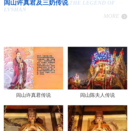
闾山许真君及三奶传说
THE LEGEND OF
LVSHAN
MORE
闾山许真君传说
闾山陈夫人传说