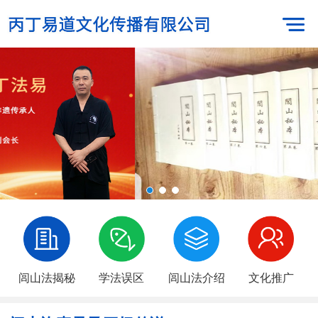
闾山法揭秘
学法误区
闾山法介绍
文化推广