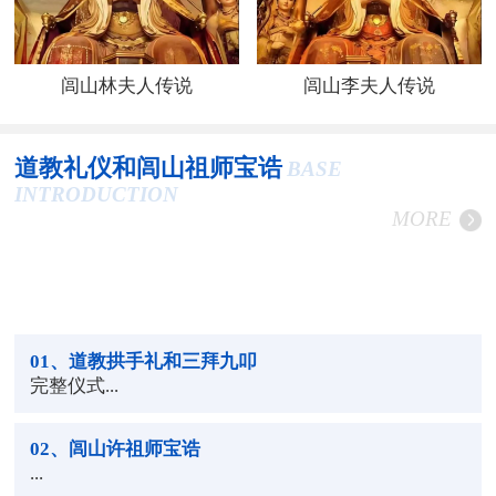
闾山林夫人传说
闾山李夫人传说
道教礼仪和闾山祖师宝诰
BASE
INTRODUCTION
MORE
01
、道教拱手礼和三拜九叩
完整仪式...
02
、闾山许祖师宝诰
...