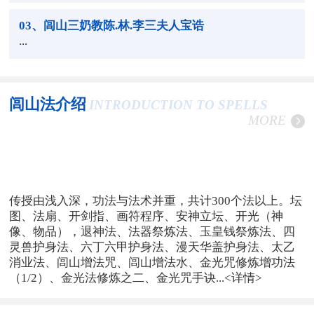
03
、闾山三奶教陈.林.李三夫人宝诰
...
闾山法介绍
INTRODUCTION TO SPELLS
MORE
传授由浅入深，功法与法术并重，共计300个法以上。坛
图、法扇、开剑指、画符程序、安神立坛、开光（神
像、物品），退神法、法器祭炼法、玉皇钱祭炼法、四
灵兽护身法、六丁六甲护身法、漫天华盖护身法、太乙
消业法、闾山增法咒、闾山增法水、金光咒修炼增功法
（1/2）、金光法修炼之二、金光咒手诀...
<详情>