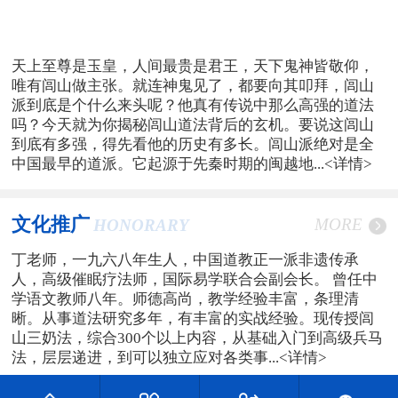
天上至尊是玉皇，人间最贵是君王，天下鬼神皆敬仰，
唯有闾山做主张。就连神鬼见了，都要向其叩拜，闾山
派到底是个什么来头呢？他真有传说中那么高强的道法
吗？今天就为你揭秘闾山道法背后的玄机。要说这闾山
到底有多强，得先看他的历史有多长。闾山派绝对是全
中国最早的道派。它起源于先秦时期的闽越地...
<详情>
文化推广
MORE
HONORARY
丁老师，一九六八年生人，中国道教正一派非遗传承
人，高级催眠疗法师，国际易学联合会副会长。 曾任中
学语文教师八年。师德高尚，教学经验丰富，条理清
晰。从事道法研究多年，有丰富的实战经验。现传授闾
山三奶法，综合300个以上内容，从基础入门到高级兵马
法，层层递进，到可以独立应对各类事...
<详情>