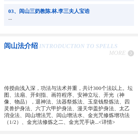
03
、闾山三奶教陈.林.李三夫人宝诰
...
闾山法介绍
INTRODUCTION TO SPELLS
MORE
传授由浅入深，功法与法术并重，共计300个法以上。坛
图、法扇、开剑指、画符程序、安神立坛、开光（神
像、物品），退神法、法器祭炼法、玉皇钱祭炼法、四
灵兽护身法、六丁六甲护身法、漫天华盖护身法、太乙
消业法、闾山增法咒、闾山增法水、金光咒修炼增功法
（1/2）、金光法修炼之二、金光咒手诀...
<详情>