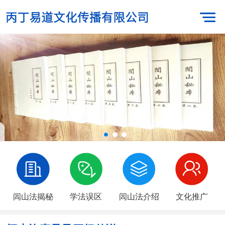
闾山法揭秘
学法误区
闾山法介绍
文化推广