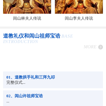
闾山林夫人传说
闾山李夫人传说
道教礼仪和闾山祖师宝诰
BASE
INTRODUCTION
MORE
01
、道教拱手礼和三拜九叩
完整仪式...
02
、闾山许祖师宝诰
...