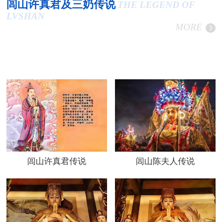
闾山许真君及三奶传说
THE LEGEND OF
LVSHAN
MORE
闾山许真君传说
闾山陈夫人传说