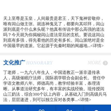
天上至尊是玉皇，人间最贵是君王，天下鬼神皆敬仰，
唯有闾山做主张。就连神鬼见了，都要向其叩拜，闾山
派到底是个什么来头呢？他真有传说中那么高强的道法
吗？今天就为你揭秘闾山道法背后的玄机。要说这闾山
到底有多强，得先看他的历史有多长。闾山派绝对是全
中国最早的道派。它起源于先秦时期的闽越地...
<详情>
文化推广
MORE
HONORARY
丁老师，一九六八年生人，中国道教正一派非遗传承
人，高级催眠疗法师，国际易学联合会副会长。 曾任中
学语文教师八年。师德高尚，教学经验丰富，条理清
晰。从事道法研究多年，有丰富的实战经验。现传授闾
山三奶法，综合300个以上内容，从基础入门到高级兵马
法，层层递进，到可以独立应对各类事...
<详情>