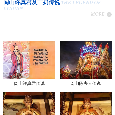
闾山许真君及三奶传说
THE LEGEND OF
LVSHAN
MORE
闾山许真君传说
闾山陈夫人传说