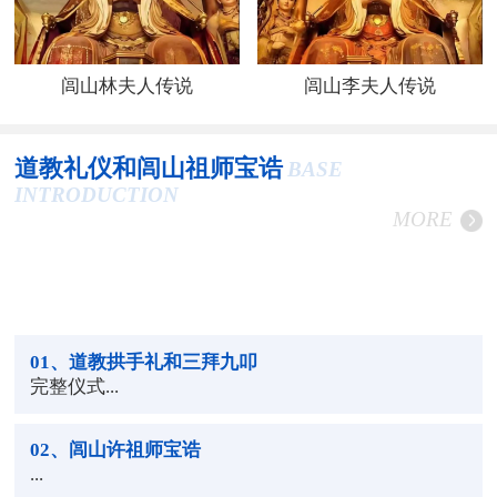
闾山林夫人传说
闾山李夫人传说
道教礼仪和闾山祖师宝诰
BASE
INTRODUCTION
MORE
01
、道教拱手礼和三拜九叩
完整仪式...
02
、闾山许祖师宝诰
...