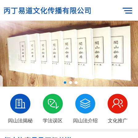
闾山法揭秘
学法误区
闾山法介绍
文化推广