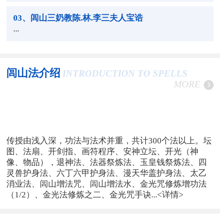
03
、闾山三奶教陈.林.李三夫人宝诰
...
闾山法介绍
INTRODUCTION TO SPELLS
MORE
传授由浅入深，功法与法术并重，共计300个法以上。坛
图、法扇、开剑指、画符程序、安神立坛、开光（神
像、物品），退神法、法器祭炼法、玉皇钱祭炼法、四
灵兽护身法、六丁六甲护身法、漫天华盖护身法、太乙
消业法、闾山增法咒、闾山增法水、金光咒修炼增功法
（1/2）、金光法修炼之二、金光咒手诀...
<详情>