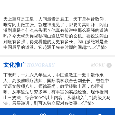
天上至尊是玉皇，人间最贵是君王，天下鬼神皆敬仰，
唯有闾山做主张。就连神鬼见了，都要向其叩拜，闾山
派到底是个什么来头呢？他真有传说中那么高强的道法
吗？今天就为你揭秘闾山道法背后的玄机。要说这闾山
到底有多强，得先看他的历史有多长。闾山派绝对是全
中国最早的道派。它起源于先秦时期的闽越地...
<详情>
文化推广
MORE
HONORARY
丁老师，一九六八年生人，中国道教正一派非遗传承
人，高级催眠疗法师，国际易学联合会副会长。 曾任中
学语文教师八年。师德高尚，教学经验丰富，条理清
晰。从事道法研究多年，有丰富的实战经验。现传授闾
山三奶法，综合300个以上内容，从基础入门到高级兵马
法，层层递进，到可以独立应对各类事...
<详情>