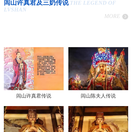
闾山许真君及三奶传说
THE LEGEND OF
LVSHAN
MORE
闾山许真君传说
闾山陈夫人传说