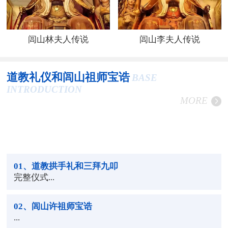
闾山林夫人传说
闾山李夫人传说
道教礼仪和闾山祖师宝诰
BASE
INTRODUCTION
MORE
01
、道教拱手礼和三拜九叩
完整仪式...
02
、闾山许祖师宝诰
...