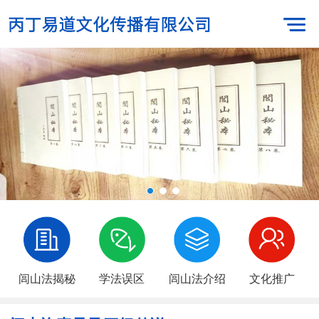
闾山法揭秘
学法误区
闾山法介绍
文化推广