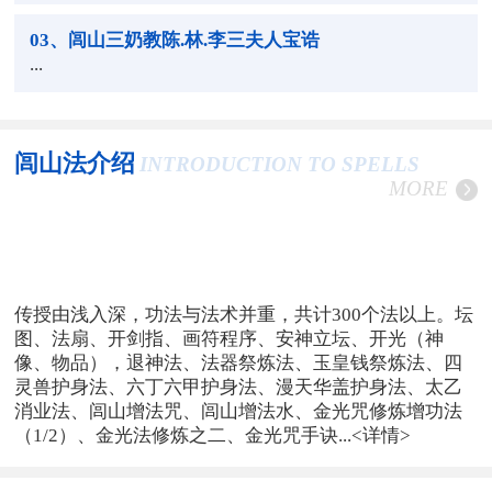
03
、闾山三奶教陈.林.李三夫人宝诰
...
闾山法介绍
INTRODUCTION TO SPELLS
MORE
传授由浅入深，功法与法术并重，共计300个法以上。坛
图、法扇、开剑指、画符程序、安神立坛、开光（神
像、物品），退神法、法器祭炼法、玉皇钱祭炼法、四
灵兽护身法、六丁六甲护身法、漫天华盖护身法、太乙
消业法、闾山增法咒、闾山增法水、金光咒修炼增功法
（1/2）、金光法修炼之二、金光咒手诀...
<详情>