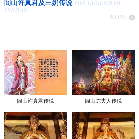
闾山许真君及三奶传说
THE LEGEND OF
LVSHAN
MORE
闾山许真君传说
闾山陈夫人传说