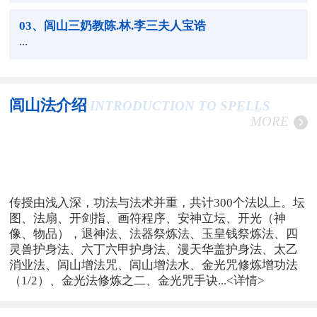
03
、闾山三奶教陈.林.李三夫人宝诰
...
闾山法介绍
INTRODUCTION TO SPELLS
MORE
传授由浅入深，功法与法术并重，共计300个法以上。坛
图、法扇、开剑指、画符程序、安神立坛、开光（神
像、物品），退神法、法器祭炼法、玉皇钱祭炼法、四
灵兽护身法、六丁六甲护身法、漫天华盖护身法、太乙
消业法、闾山增法咒、闾山增法水、金光咒修炼增功法
（1/2）、金光法修炼之二、金光咒手诀...
<详情>