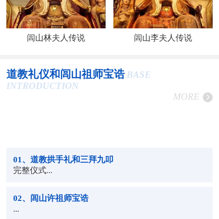
闾山林夫人传说
闾山李夫人传说
道教礼仪和闾山祖师宝诰
BASE
INTRODUCTION
MORE
01
、道教拱手礼和三拜九叩
完整仪式...
02
、闾山许祖师宝诰
...