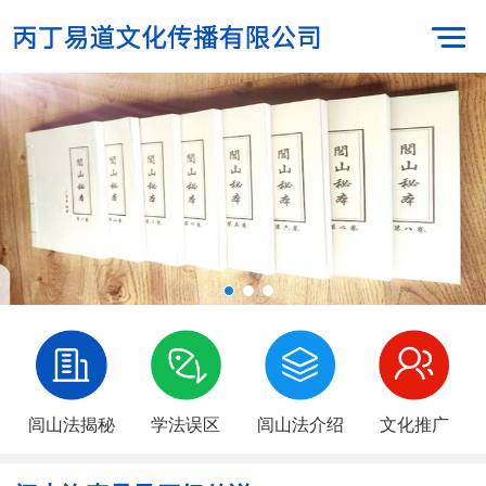
闾山法揭秘
学法误区
闾山法介绍
文化推广