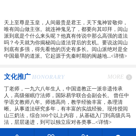
天上至尊是玉皇，人间最贵是君王，天下鬼神皆敬仰，
唯有闾山做主张。就连神鬼见了，都要向其叩拜，闾山
派到底是个什么来头呢？他真有传说中那么高强的道法
吗？今天就为你揭秘闾山道法背后的玄机。要说这闾山
到底有多强，得先看他的历史有多长。闾山派绝对是全
中国最早的道派。它起源于先秦时期的闽越地...
<详情>
文化推广
MORE
HONORARY
丁老师，一九六八年生人，中国道教正一派非遗传承
人，高级催眠疗法师，国际易学联合会副会长。 曾任中
学语文教师八年。师德高尚，教学经验丰富，条理清
晰。从事道法研究多年，有丰富的实战经验。现传授闾
山三奶法，综合300个以上内容，从基础入门到高级兵马
法，层层递进，到可以独立应对各类事...
<详情>