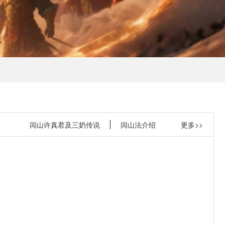
闾山许真君及三奶传说
闾山法介绍
更多>>