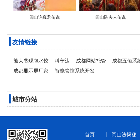
闾山许真君传说
闾山陈夫人传说
友情链接
熊大爷现包水饺
科宁达
成都网站托管
成都五恒系
成都显示屏厂家
智能管控系统开发
城市分站
首页
闾山法揭秘