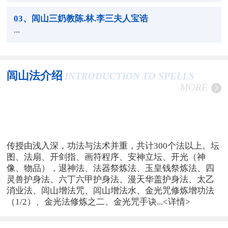
03
、闾山三奶教陈.林.李三夫人宝诰
...
闾山法介绍
INTRODUCTION TO SPELLS
MORE
传授由浅入深，功法与法术并重，共计300个法以上。坛
图、法扇、开剑指、画符程序、安神立坛、开光（神
像、物品），退神法、法器祭炼法、玉皇钱祭炼法、四
灵兽护身法、六丁六甲护身法、漫天华盖护身法、太乙
消业法、闾山增法咒、闾山增法水、金光咒修炼增功法
（1/2）、金光法修炼之二、金光咒手诀...
<详情>