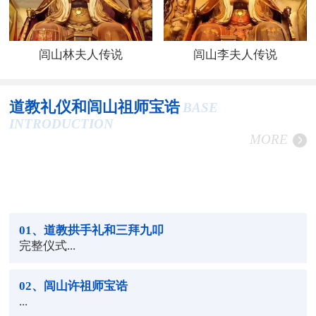
闾山林夫人传说
闾山李夫人传说
道教礼仪和闾山祖师宝诰
BASE
INTRODUCTION
MORE
01
、道教拱手礼和三拜九叩
完整仪式...
02
、闾山许祖师宝诰
...