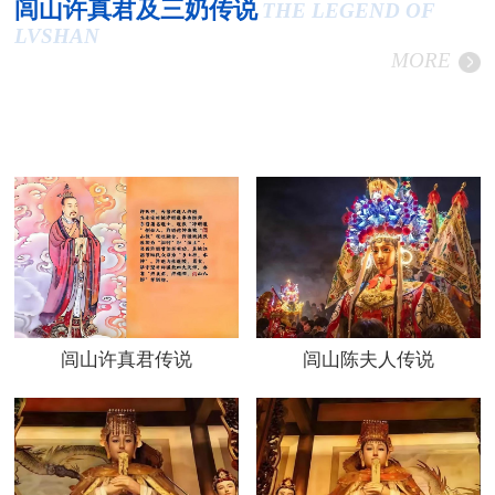
闾山许真君及三奶传说
THE LEGEND OF
LVSHAN
MORE
闾山许真君传说
闾山陈夫人传说