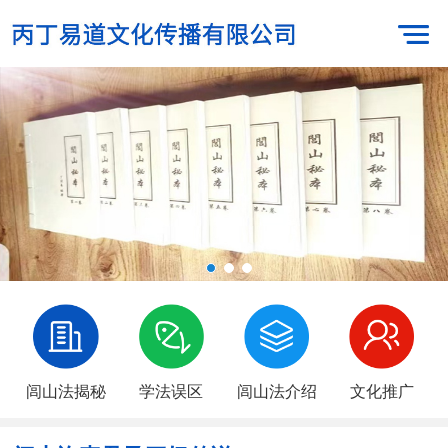
闾山法揭秘
学法误区
闾山法介绍
文化推广