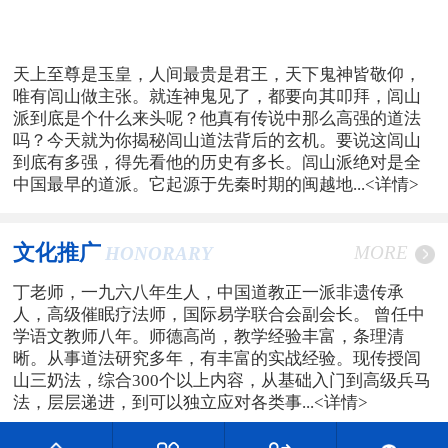
天上至尊是玉皇，人间最贵是君王，天下鬼神皆敬仰，
唯有闾山做主张。就连神鬼见了，都要向其叩拜，闾山
派到底是个什么来头呢？他真有传说中那么高强的道法
吗？今天就为你揭秘闾山道法背后的玄机。要说这闾山
到底有多强，得先看他的历史有多长。闾山派绝对是全
中国最早的道派。它起源于先秦时期的闽越地...
<详情>
文化推广
MORE
HONORARY
丁老师，一九六八年生人，中国道教正一派非遗传承
人，高级催眠疗法师，国际易学联合会副会长。 曾任中
学语文教师八年。师德高尚，教学经验丰富，条理清
晰。从事道法研究多年，有丰富的实战经验。现传授闾
山三奶法，综合300个以上内容，从基础入门到高级兵马
法，层层递进，到可以独立应对各类事...
<详情>