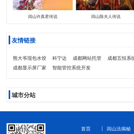
闾山许真君传说
闾山陈夫人传说
友情链接
熊大爷现包水饺
科宁达
成都网站托管
成都五恒系
成都显示屏厂家
智能管控系统开发
城市分站
首页
闾山法揭秘