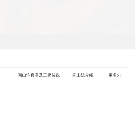
闾山许真君及三奶传说
闾山法介绍
更多>>