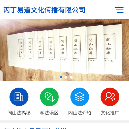
闾山法揭秘
学法误区
闾山法介绍
文化推广