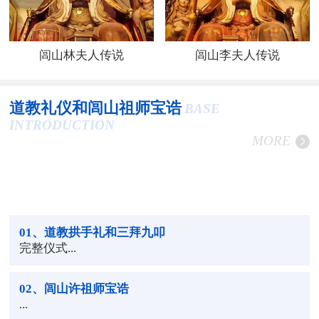
闾山林夫人传说
闾山李夫人传说
道教礼仪和闾山祖师宝诰
BASE
INTRODUCTION
MORE
01
、道教拱手礼和三拜九叩
完整仪式...
02
、闾山许祖师宝诰
...