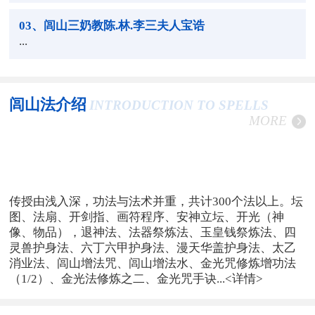
03
、闾山三奶教陈.林.李三夫人宝诰
...
闾山法介绍
INTRODUCTION TO SPELLS
MORE
传授由浅入深，功法与法术并重，共计300个法以上。坛
图、法扇、开剑指、画符程序、安神立坛、开光（神
像、物品），退神法、法器祭炼法、玉皇钱祭炼法、四
灵兽护身法、六丁六甲护身法、漫天华盖护身法、太乙
消业法、闾山增法咒、闾山增法水、金光咒修炼增功法
（1/2）、金光法修炼之二、金光咒手诀...
<详情>