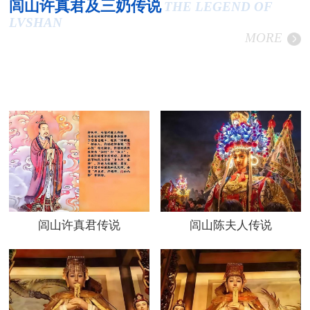
闾山许真君及三奶传说
THE LEGEND OF
LVSHAN
MORE
闾山许真君传说
闾山陈夫人传说