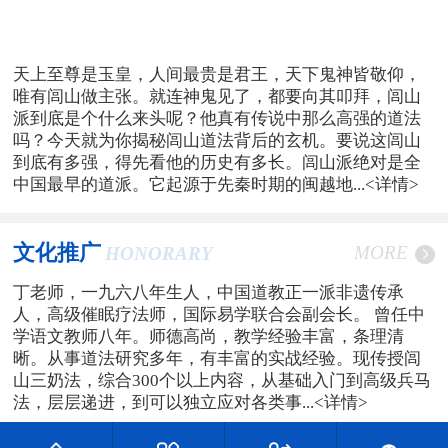
天上至尊是玉皇，人间最贵是君王，天下鬼神皆敬仰，
唯有闾山做主张。就连神鬼见了，都要向其叩拜，闾山
派到底是个什么来头呢？他真有传说中那么高强的道法
吗？今天就为你揭秘闾山道法背后的玄机。要说这闾山
到底有多强，得先看他的历史有多长。闾山派绝对是全
中国最早的道派。它起源于先秦时期的闽越地...
<详情>
文化推广
MORE
HONORARY
丁老师，一九六八年生人，中国道教正一派非遗传承
人，高级催眠疗法师，国际易学联合会副会长。 曾任中
学语文教师八年。师德高尚，教学经验丰富，条理清
晰。从事道法研究多年，有丰富的实战经验。现传授闾
山三奶法，综合300个以上内容，从基础入门到高级兵马
法，层层递进，到可以独立应对各类事...
<详情>