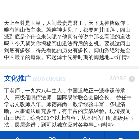
天上至尊是玉皇，人间最贵是君王，天下鬼神皆敬仰，
唯有闾山做主张。就连神鬼见了，都要向其叩拜，闾山
派到底是个什么来头呢？他真有传说中那么高强的道法
吗？今天就为你揭秘闾山道法背后的玄机。要说这闾山
到底有多强，得先看他的历史有多长。闾山派绝对是全
中国最早的道派。它起源于先秦时期的闽越地...
<详情>
文化推广
MORE
HONORARY
丁老师，一九六八年生人，中国道教正一派非遗传承
人，高级催眠疗法师，国际易学联合会副会长。 曾任中
学语文教师八年。师德高尚，教学经验丰富，条理清
晰。从事道法研究多年，有丰富的实战经验。现传授闾
山三奶法，综合300个以上内容，从基础入门到高级兵马
法，层层递进，到可以独立应对各类事...
<详情>