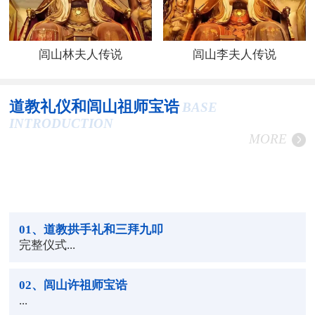
闾山林夫人传说
闾山李夫人传说
道教礼仪和闾山祖师宝诰
BASE
INTRODUCTION
MORE
01
、道教拱手礼和三拜九叩
完整仪式...
02
、闾山许祖师宝诰
...