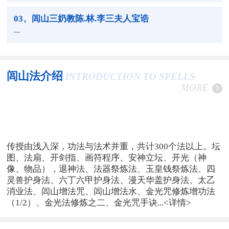
03
、闾山三奶教陈.林.李三夫人宝诰
...
闾山法介绍
INTRODUCTION TO SPELLS
MORE
传授由浅入深，功法与法术并重，共计300个法以上。坛
图、法扇、开剑指、画符程序、安神立坛、开光（神
像、物品），退神法、法器祭炼法、玉皇钱祭炼法、四
灵兽护身法、六丁六甲护身法、漫天华盖护身法、太乙
消业法、闾山增法咒、闾山增法水、金光咒修炼增功法
（1/2）、金光法修炼之二、金光咒手诀...
<详情>