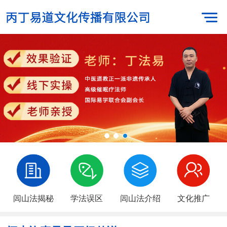
闾山法揭秘
学法误区
闾山法介绍
文化推广