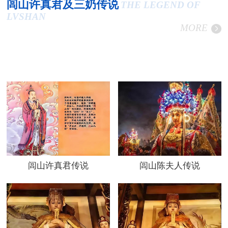
闾山许真君及三奶传说
THE LEGEND OF
LVSHAN
MORE
闾山许真君传说
闾山陈夫人传说