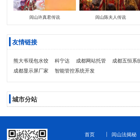
闾山许真君传说
闾山陈夫人传说
友情链接
熊大爷现包水饺
科宁达
成都网站托管
成都五恒系
成都显示屏厂家
智能管控系统开发
城市分站
首页
闾山法揭秘