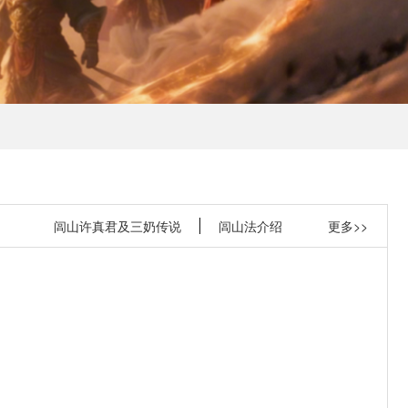
闾山许真君及三奶传说
闾山法介绍
更多>>