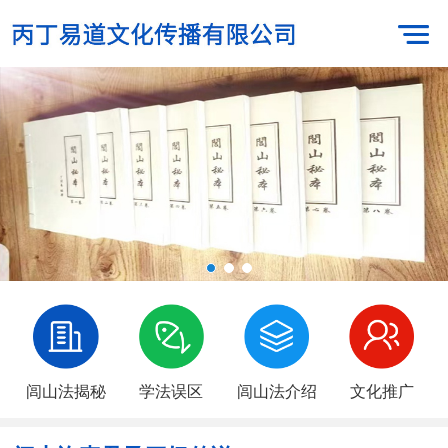
闾山法揭秘
学法误区
闾山法介绍
文化推广