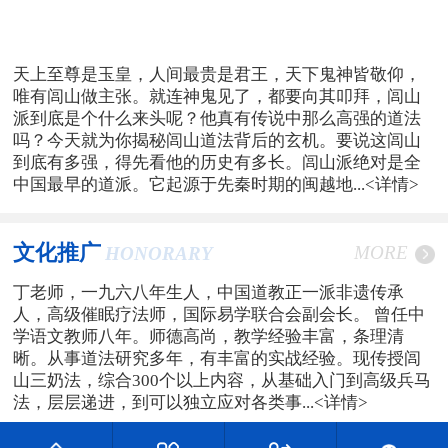
天上至尊是玉皇，人间最贵是君王，天下鬼神皆敬仰，
唯有闾山做主张。就连神鬼见了，都要向其叩拜，闾山
派到底是个什么来头呢？他真有传说中那么高强的道法
吗？今天就为你揭秘闾山道法背后的玄机。要说这闾山
到底有多强，得先看他的历史有多长。闾山派绝对是全
中国最早的道派。它起源于先秦时期的闽越地...
<详情>
文化推广
MORE
HONORARY
丁老师，一九六八年生人，中国道教正一派非遗传承
人，高级催眠疗法师，国际易学联合会副会长。 曾任中
学语文教师八年。师德高尚，教学经验丰富，条理清
晰。从事道法研究多年，有丰富的实战经验。现传授闾
山三奶法，综合300个以上内容，从基础入门到高级兵马
法，层层递进，到可以独立应对各类事...
<详情>