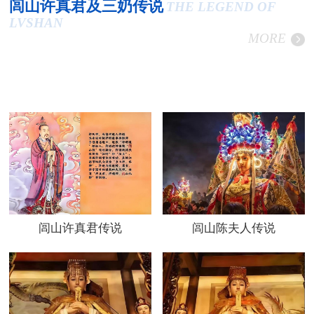
闾山许真君及三奶传说
THE LEGEND OF
LVSHAN
MORE
闾山许真君传说
闾山陈夫人传说