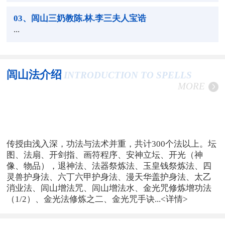
03
、闾山三奶教陈.林.李三夫人宝诰
...
闾山法介绍
INTRODUCTION TO SPELLS
MORE
传授由浅入深，功法与法术并重，共计300个法以上。坛
图、法扇、开剑指、画符程序、安神立坛、开光（神
像、物品），退神法、法器祭炼法、玉皇钱祭炼法、四
灵兽护身法、六丁六甲护身法、漫天华盖护身法、太乙
消业法、闾山增法咒、闾山增法水、金光咒修炼增功法
（1/2）、金光法修炼之二、金光咒手诀...
<详情>