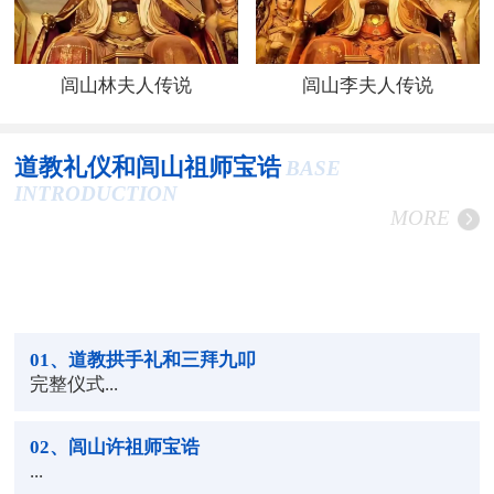
闾山林夫人传说
闾山李夫人传说
道教礼仪和闾山祖师宝诰
BASE
INTRODUCTION
MORE
01
、道教拱手礼和三拜九叩
完整仪式...
02
、闾山许祖师宝诰
...