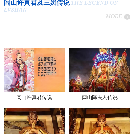
闾山许真君及三奶传说
THE LEGEND OF
LVSHAN
MORE
闾山许真君传说
闾山陈夫人传说