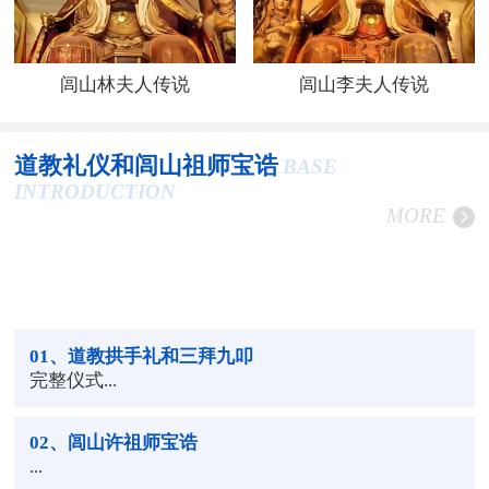
闾山林夫人传说
闾山李夫人传说
道教礼仪和闾山祖师宝诰
BASE
INTRODUCTION
MORE
01
、道教拱手礼和三拜九叩
完整仪式...
02
、闾山许祖师宝诰
...