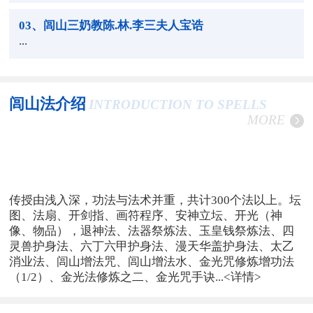
03
、闾山三奶教陈.林.李三夫人宝诰
...
闾山法介绍
INTRODUCTION TO SPELLS
MORE
传授由浅入深，功法与法术并重，共计300个法以上。坛
图、法扇、开剑指、画符程序、安神立坛、开光（神
像、物品），退神法、法器祭炼法、玉皇钱祭炼法、四
灵兽护身法、六丁六甲护身法、漫天华盖护身法、太乙
消业法、闾山增法咒、闾山增法水、金光咒修炼增功法
（1/2）、金光法修炼之二、金光咒手诀...
<详情>