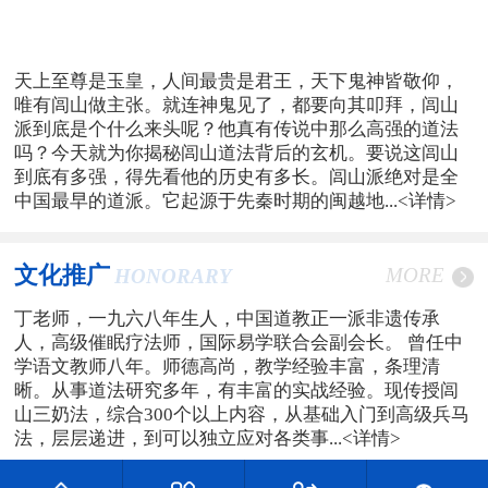
天上至尊是玉皇，人间最贵是君王，天下鬼神皆敬仰，
唯有闾山做主张。就连神鬼见了，都要向其叩拜，闾山
派到底是个什么来头呢？他真有传说中那么高强的道法
吗？今天就为你揭秘闾山道法背后的玄机。要说这闾山
到底有多强，得先看他的历史有多长。闾山派绝对是全
中国最早的道派。它起源于先秦时期的闽越地...
<详情>
文化推广
MORE
HONORARY
丁老师，一九六八年生人，中国道教正一派非遗传承
人，高级催眠疗法师，国际易学联合会副会长。 曾任中
学语文教师八年。师德高尚，教学经验丰富，条理清
晰。从事道法研究多年，有丰富的实战经验。现传授闾
山三奶法，综合300个以上内容，从基础入门到高级兵马
法，层层递进，到可以独立应对各类事...
<详情>