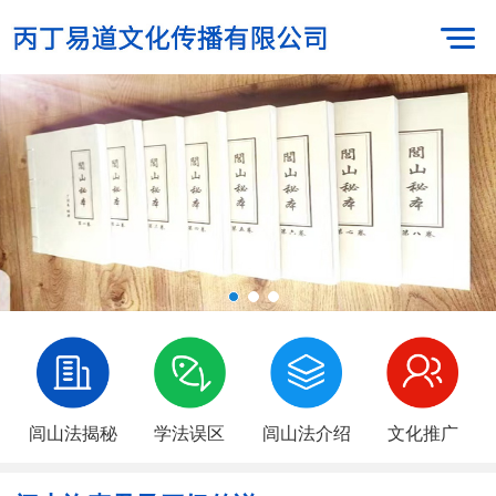
闾山法揭秘
学法误区
闾山法介绍
文化推广