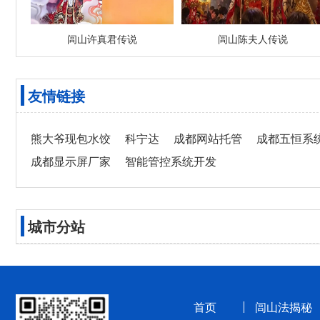
闾山许真君传说
闾山陈夫人传说
友情链接
熊大爷现包水饺
科宁达
成都网站托管
成都五恒系
成都显示屏厂家
智能管控系统开发
城市分站
首页
闾山法揭秘