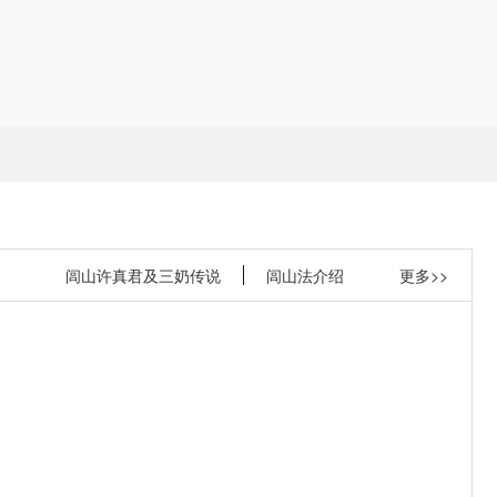
闾山许真君及三奶传说
闾山法介绍
更多>>