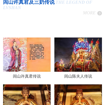
闾山许真君及三奶传说
THE LEGEND OF
LVSHAN
MORE
闾山许真君传说
闾山陈夫人传说