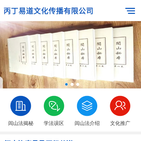
闾山法揭秘
学法误区
闾山法介绍
文化推广