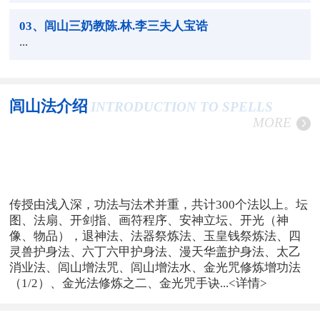
03
、闾山三奶教陈.林.李三夫人宝诰
...
闾山法介绍
INTRODUCTION TO SPELLS
MORE
传授由浅入深，功法与法术并重，共计300个法以上。坛
图、法扇、开剑指、画符程序、安神立坛、开光（神
像、物品），退神法、法器祭炼法、玉皇钱祭炼法、四
灵兽护身法、六丁六甲护身法、漫天华盖护身法、太乙
消业法、闾山增法咒、闾山增法水、金光咒修炼增功法
（1/2）、金光法修炼之二、金光咒手诀...
<详情>