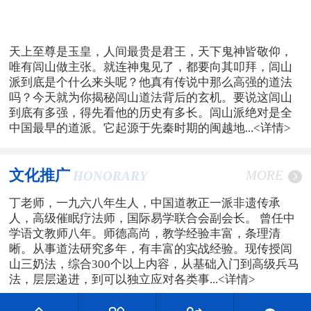
天上至尊是玉皇，人间最贵是君王，天下鬼神皆敬仰，
唯有闾山做主张。就连神鬼见了，都要向其叩拜，闾山
派到底是个什么来头呢？他真有传说中那么高强的道法
吗？今天就为你揭秘闾山道法背后的玄机。要说这闾山
到底有多强，得先看他的历史有多长。闾山派绝对是全
中国最早的道派。它起源于先秦时期的闽越地...
<详情>
文化推广
MORE
HONORARY
丁老师，一九六八年生人，中国道教正一派非遗传承
人，高级催眠疗法师，国际易学联合会副会长。 曾任中
学语文教师八年。师德高尚，教学经验丰富，条理清
晰。从事道法研究多年，有丰富的实战经验。现传授闾
山三奶法，综合300个以上内容，从基础入门到高级兵马
法，层层递进，到可以独立应对各类事...
<详情>