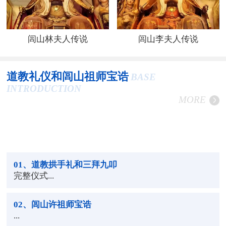
闾山林夫人传说
闾山李夫人传说
道教礼仪和闾山祖师宝诰
BASE
INTRODUCTION
MORE
01
、道教拱手礼和三拜九叩
完整仪式...
02
、闾山许祖师宝诰
...