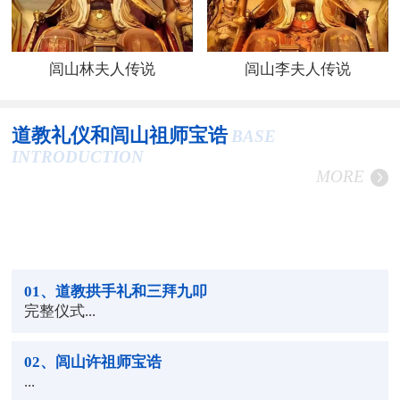
闾山林夫人传说
闾山李夫人传说
道教礼仪和闾山祖师宝诰
BASE
INTRODUCTION
MORE
01
、道教拱手礼和三拜九叩
完整仪式...
02
、闾山许祖师宝诰
...