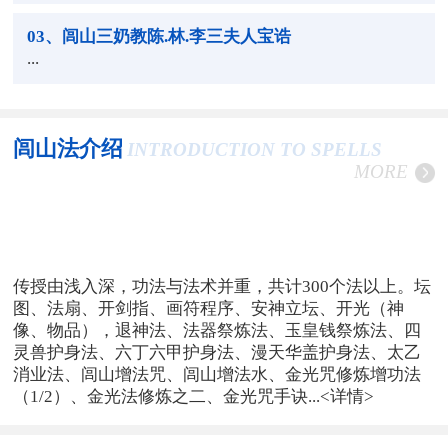
03
、闾山三奶教陈.林.李三夫人宝诰
...
闾山法介绍
INTRODUCTION TO SPELLS
MORE
传授由浅入深，功法与法术并重，共计300个法以上。坛
图、法扇、开剑指、画符程序、安神立坛、开光（神
像、物品），退神法、法器祭炼法、玉皇钱祭炼法、四
灵兽护身法、六丁六甲护身法、漫天华盖护身法、太乙
消业法、闾山增法咒、闾山增法水、金光咒修炼增功法
（1/2）、金光法修炼之二、金光咒手诀...
<详情>