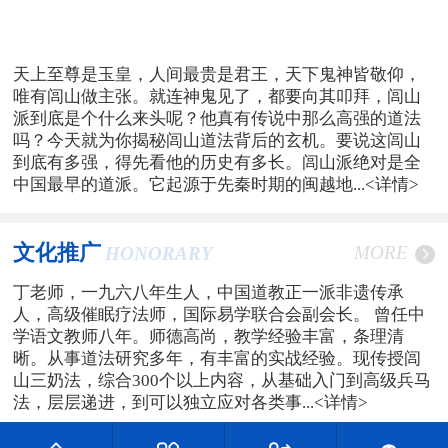
天上至尊是玉皇，人间最贵是君王，天下鬼神皆敬仰，
唯有闾山做主张。就连神鬼见了，都要向其叩拜，闾山
派到底是个什么来头呢？他真有传说中那么高强的道法
吗？今天就为你揭秘闾山道法背后的玄机。要说这闾山
到底有多强，得先看他的历史有多长。闾山派绝对是全
中国最早的道派。它起源于先秦时期的闽越地...
<详情>
文化推广
MORE
HONORARY
丁老师，一九六八年生人，中国道教正一派非遗传承
人，高级催眠疗法师，国际易学联合会副会长。 曾任中
学语文教师八年。师德高尚，教学经验丰富，条理清
晰。从事道法研究多年，有丰富的实战经验。现传授闾
山三奶法，综合300个以上内容，从基础入门到高级兵马
法，层层递进，到可以独立应对各类事...
<详情>