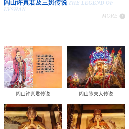
闾山许真君及三奶传说
THE LEGEND OF
LVSHAN
MORE
闾山许真君传说
闾山陈夫人传说