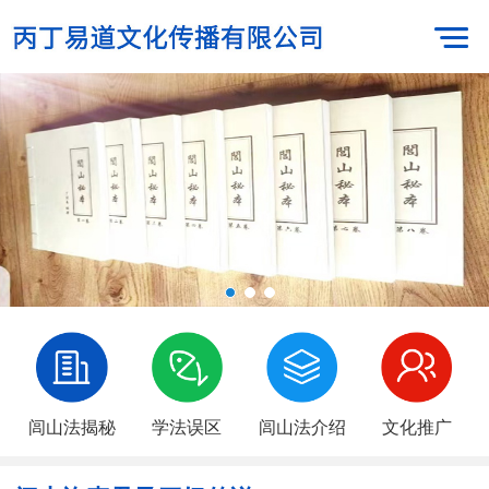
闾山法揭秘
学法误区
闾山法介绍
文化推广