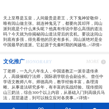
天上至尊是玉皇，人间最贵是君王，天下鬼神皆敬仰，
唯有闾山做主张。就连神鬼见了，都要向其叩拜，闾山
派到底是个什么来头呢？他真有传说中那么高强的道法
吗？今天就为你揭秘闾山道法背后的玄机。要说这闾山
到底有多强，得先看他的历史有多长。闾山派绝对是全
中国最早的道派。它起源于先秦时期的闽越地...
<详情>
文化推广
MORE
HONORARY
丁老师，一九六八年生人，中国道教正一派非遗传承
人，高级催眠疗法师，国际易学联合会副会长。 曾任中
学语文教师八年。师德高尚，教学经验丰富，条理清
晰。从事道法研究多年，有丰富的实战经验。现传授闾
山三奶法，综合300个以上内容，从基础入门到高级兵马
法，层层递进，到可以独立应对各类事...
<详情>