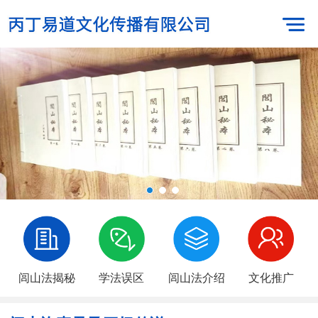
闾山法揭秘
学法误区
闾山法介绍
文化推广