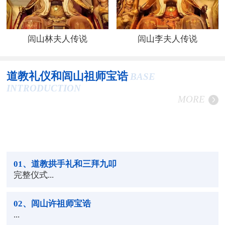
闾山林夫人传说
闾山李夫人传说
道教礼仪和闾山祖师宝诰
BASE
INTRODUCTION
MORE
01
、道教拱手礼和三拜九叩
完整仪式...
02
、闾山许祖师宝诰
...