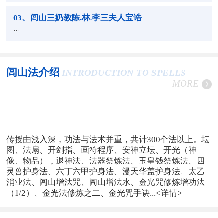
03
、闾山三奶教陈.林.李三夫人宝诰
...
闾山法介绍
INTRODUCTION TO SPELLS
MORE
传授由浅入深，功法与法术并重，共计300个法以上。坛
图、法扇、开剑指、画符程序、安神立坛、开光（神
像、物品），退神法、法器祭炼法、玉皇钱祭炼法、四
灵兽护身法、六丁六甲护身法、漫天华盖护身法、太乙
消业法、闾山增法咒、闾山增法水、金光咒修炼增功法
（1/2）、金光法修炼之二、金光咒手诀...
<详情>