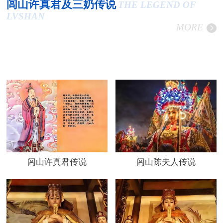
闾山许真君及三奶传说
THE LEGEND OF
LVSHAN
MORE
闾山许真君传说
闾山陈夫人传说