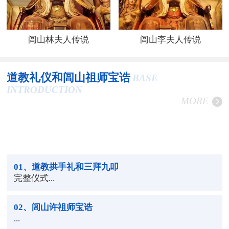
闾山林夫人传说
闾山李夫人传说
道教礼仪和闾山祖师宝诰
BASE
INTRODUCTION
MORE
01
、道教拱手礼和三拜九叩
完整仪式...
02
、闾山许祖师宝诰
...