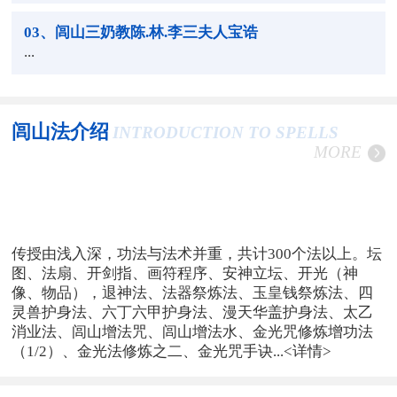
03
、闾山三奶教陈.林.李三夫人宝诰
...
闾山法介绍
INTRODUCTION TO SPELLS
MORE
传授由浅入深，功法与法术并重，共计300个法以上。坛
图、法扇、开剑指、画符程序、安神立坛、开光（神
像、物品），退神法、法器祭炼法、玉皇钱祭炼法、四
灵兽护身法、六丁六甲护身法、漫天华盖护身法、太乙
消业法、闾山增法咒、闾山增法水、金光咒修炼增功法
（1/2）、金光法修炼之二、金光咒手诀...
<详情>