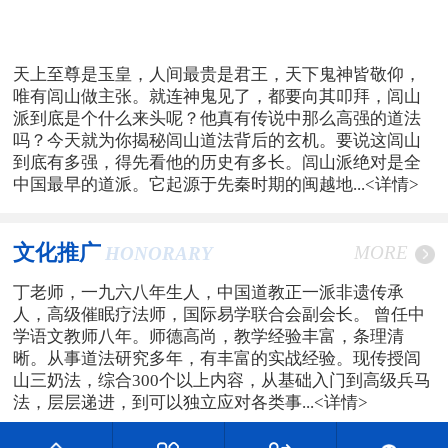
天上至尊是玉皇，人间最贵是君王，天下鬼神皆敬仰，
唯有闾山做主张。就连神鬼见了，都要向其叩拜，闾山
派到底是个什么来头呢？他真有传说中那么高强的道法
吗？今天就为你揭秘闾山道法背后的玄机。要说这闾山
到底有多强，得先看他的历史有多长。闾山派绝对是全
中国最早的道派。它起源于先秦时期的闽越地...
<详情>
文化推广
MORE
HONORARY
丁老师，一九六八年生人，中国道教正一派非遗传承
人，高级催眠疗法师，国际易学联合会副会长。 曾任中
学语文教师八年。师德高尚，教学经验丰富，条理清
晰。从事道法研究多年，有丰富的实战经验。现传授闾
山三奶法，综合300个以上内容，从基础入门到高级兵马
法，层层递进，到可以独立应对各类事...
<详情>