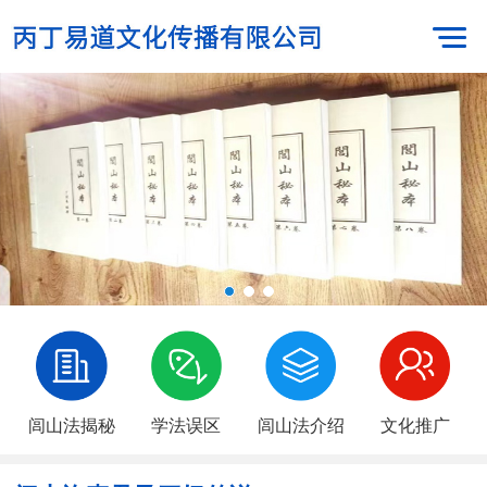
闾山法揭秘
学法误区
闾山法介绍
文化推广