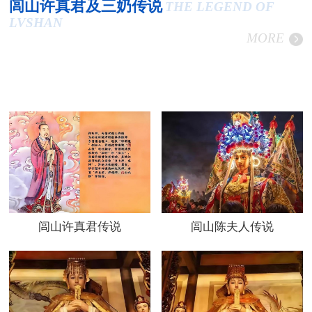
闾山许真君及三奶传说
THE LEGEND OF
LVSHAN
MORE
闾山许真君传说
闾山陈夫人传说