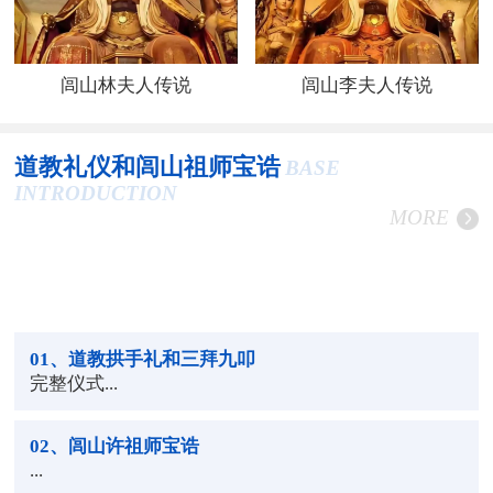
闾山林夫人传说
闾山李夫人传说
道教礼仪和闾山祖师宝诰
BASE
INTRODUCTION
MORE
01
、道教拱手礼和三拜九叩
完整仪式...
02
、闾山许祖师宝诰
...