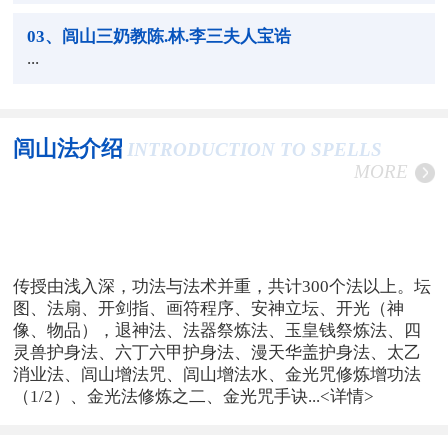
03
、闾山三奶教陈.林.李三夫人宝诰
...
闾山法介绍
INTRODUCTION TO SPELLS
MORE
传授由浅入深，功法与法术并重，共计300个法以上。坛
图、法扇、开剑指、画符程序、安神立坛、开光（神
像、物品），退神法、法器祭炼法、玉皇钱祭炼法、四
灵兽护身法、六丁六甲护身法、漫天华盖护身法、太乙
消业法、闾山增法咒、闾山增法水、金光咒修炼增功法
（1/2）、金光法修炼之二、金光咒手诀...
<详情>