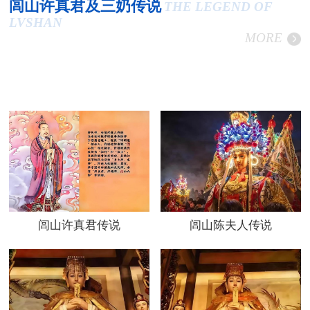
闾山许真君及三奶传说
THE LEGEND OF
LVSHAN
MORE
闾山许真君传说
闾山陈夫人传说