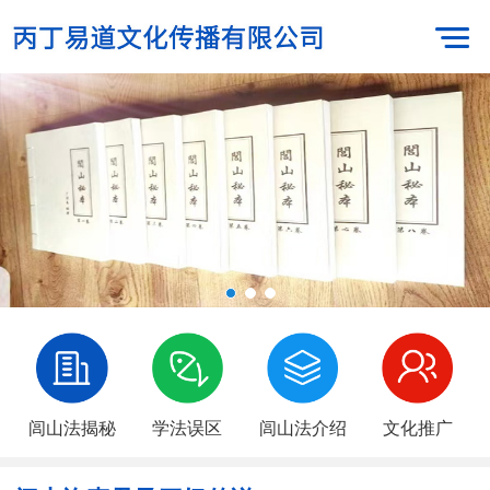
闾山法揭秘
学法误区
闾山法介绍
文化推广