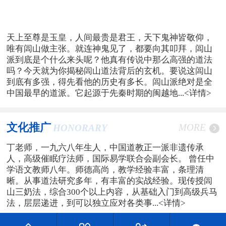
天上至尊是玉皇，人间最贵是君王，天下鬼神皆敬仰，
唯有闾山做主张。就连神鬼见了，都要向其叩拜，闾山
派到底是个什么来头呢？他真有传说中那么高强的道法
吗？今天就为你揭秘闾山道法背后的玄机。要说这闾山
到底有多强，得先看他的历史有多长。闾山派绝对是全
中国最早的道派。它起源于先秦时期的闽越地...
<详情>
文化推广
MORE
HONORARY
丁老师，一九六八年生人，中国道教正一派非遗传承
人，高级催眠疗法师，国际易学联合会副会长。 曾任中
学语文教师八年。师德高尚，教学经验丰富，条理清
晰。从事道法研究多年，有丰富的实战经验。现传授闾
山三奶法，综合300个以上内容，从基础入门到高级兵马
法，层层递进，到可以独立应对各类事...
<详情>