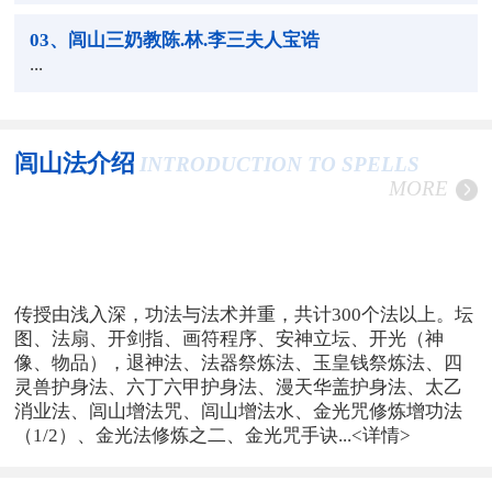
03
、闾山三奶教陈.林.李三夫人宝诰
...
闾山法介绍
INTRODUCTION TO SPELLS
MORE
传授由浅入深，功法与法术并重，共计300个法以上。坛
图、法扇、开剑指、画符程序、安神立坛、开光（神
像、物品），退神法、法器祭炼法、玉皇钱祭炼法、四
灵兽护身法、六丁六甲护身法、漫天华盖护身法、太乙
消业法、闾山增法咒、闾山增法水、金光咒修炼增功法
（1/2）、金光法修炼之二、金光咒手诀...
<详情>