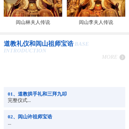
闾山林夫人传说
闾山李夫人传说
道教礼仪和闾山祖师宝诰
BASE
INTRODUCTION
MORE
01
、道教拱手礼和三拜九叩
完整仪式...
02
、闾山许祖师宝诰
...