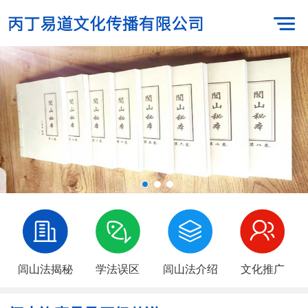
闾山法揭秘
学法误区
闾山法介绍
文化推广