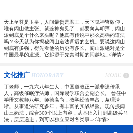
天上至尊是玉皇，人间最贵是君王，天下鬼神皆敬仰，
唯有闾山做主张。就连神鬼见了，都要向其叩拜，闾山
派到底是个什么来头呢？他真有传说中那么高强的道法
吗？今天就为你揭秘闾山道法背后的玄机。要说这闾山
到底有多强，得先看他的历史有多长。闾山派绝对是全
中国最早的道派。它起源于先秦时期的闽越地...
<详情>
文化推广
MORE
HONORARY
丁老师，一九六八年生人，中国道教正一派非遗传承
人，高级催眠疗法师，国际易学联合会副会长。 曾任中
学语文教师八年。师德高尚，教学经验丰富，条理清
晰。从事道法研究多年，有丰富的实战经验。现传授闾
山三奶法，综合300个以上内容，从基础入门到高级兵马
法，层层递进，到可以独立应对各类事...
<详情>