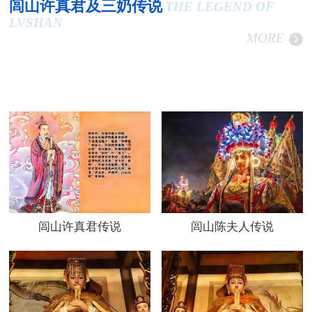
闾山许真君及三奶传说
THE LEGEND OF
LVSHAN
MORE
闾山许真君传说
闾山陈夫人传说