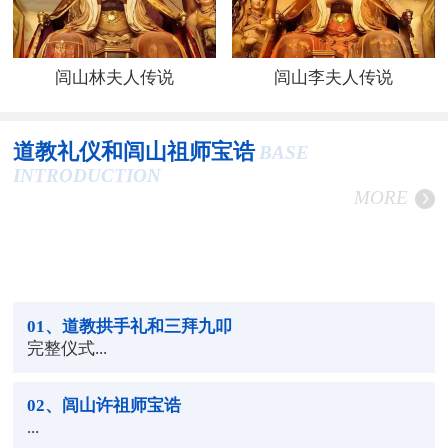
闾山林夫人传说
闾山李夫人传说
道教礼仪和闾山祖师宝诰
BASE
INTRODUCTION
MORE
01
、道教拱手礼和三拜九叩
完整仪式...
02
、闾山许祖师宝诰
...