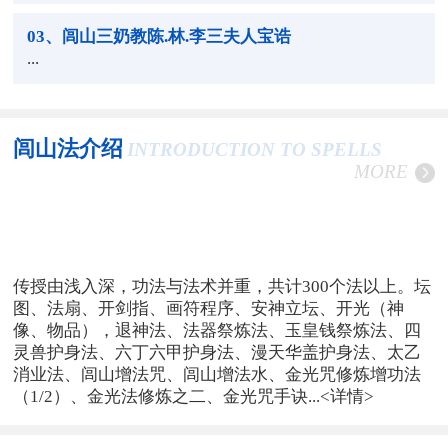
03
、闾山三奶教陈.林.李三夫人宝诰
...
闾山法介绍
INTRODUCTION TO SPELLS
MORE
传授由浅入深，功法与法术并重，共计300个法以上。坛
图、法扇、开剑指、画符程序、安神立坛、开光（神
像、物品），退神法、法器祭炼法、玉皇钱祭炼法、四
灵兽护身法、六丁六甲护身法、漫天华盖护身法、太乙
消业法、闾山增法咒、闾山增法水、金光咒修炼增功法
（1/2）、金光法修炼之二、金光咒手诀...
<详情>