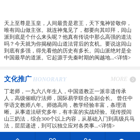
天上至尊是玉皇，人间最贵是君王，天下鬼神皆敬仰，
唯有闾山做主张。就连神鬼见了，都要向其叩拜，闾山
派到底是个什么来头呢？他真有传说中那么高强的道法
吗？今天就为你揭秘闾山道法背后的玄机。要说这闾山
到底有多强，得先看他的历史有多长。闾山派绝对是全
中国最早的道派。它起源于先秦时期的闽越地...
<详情>
文化推广
MORE
HONORARY
丁老师，一九六八年生人，中国道教正一派非遗传承
人，高级催眠疗法师，国际易学联合会副会长。 曾任中
学语文教师八年。师德高尚，教学经验丰富，条理清
晰。从事道法研究多年，有丰富的实战经验。现传授闾
山三奶法，综合300个以上内容，从基础入门到高级兵马
法，层层递进，到可以独立应对各类事...
<详情>