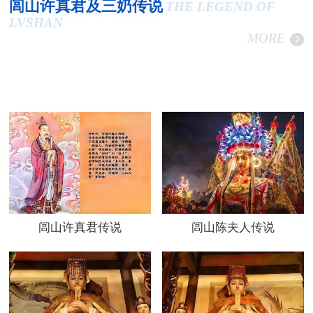
闾山许真君及三奶传说
THE LEGEND OF
LVSHAN
MORE
闾山许真君传说
闾山陈夫人传说