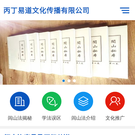
闾山法揭秘
学法误区
闾山法介绍
文化推广