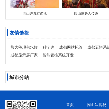
闾山许真君传说
闾山陈夫人传说
友情链接
熊大爷现包水饺
科宁达
成都网站托管
成都五恒系
成都显示屏厂家
智能管控系统开发
城市分站
首页
闾山法揭秘