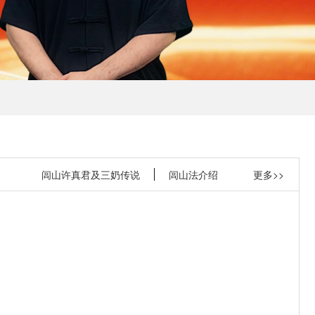
闾山许真君及三奶传说
闾山法介绍
更多>>