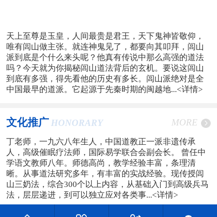
天上至尊是玉皇，人间最贵是君王，天下鬼神皆敬仰，
唯有闾山做主张。就连神鬼见了，都要向其叩拜，闾山
派到底是个什么来头呢？他真有传说中那么高强的道法
吗？今天就为你揭秘闾山道法背后的玄机。要说这闾山
到底有多强，得先看他的历史有多长。闾山派绝对是全
中国最早的道派。它起源于先秦时期的闽越地...
<详情>
文化推广
MORE
HONORARY
丁老师，一九六八年生人，中国道教正一派非遗传承
人，高级催眠疗法师，国际易学联合会副会长。 曾任中
学语文教师八年。师德高尚，教学经验丰富，条理清
晰。从事道法研究多年，有丰富的实战经验。现传授闾
山三奶法，综合300个以上内容，从基础入门到高级兵马
法，层层递进，到可以独立应对各类事...
<详情>