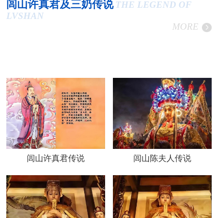
闾山许真君及三奶传说
THE LEGEND OF
LVSHAN
MORE
闾山许真君传说
闾山陈夫人传说