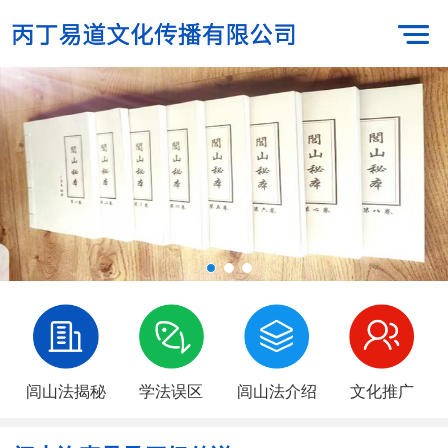
闾山法揭秘
学法误区
闾山法介绍
文化推广