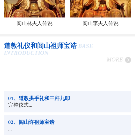
闾山林夫人传说
闾山李夫人传说
道教礼仪和闾山祖师宝诰
BASE
INTRODUCTION
MORE
01
、道教拱手礼和三拜九叩
完整仪式...
02
、闾山许祖师宝诰
...