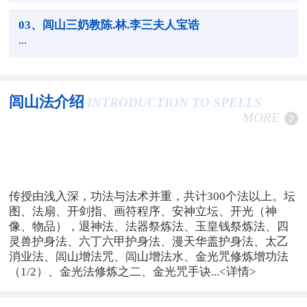
03
、闾山三奶教陈.林.李三夫人宝诰
...
闾山法介绍
INTRODUCTION TO SPELLS
MORE
传授由浅入深，功法与法术并重，共计300个法以上。坛
图、法扇、开剑指、画符程序、安神立坛、开光（神
像、物品），退神法、法器祭炼法、玉皇钱祭炼法、四
灵兽护身法、六丁六甲护身法、漫天华盖护身法、太乙
消业法、闾山增法咒、闾山增法水、金光咒修炼增功法
（1/2）、金光法修炼之二、金光咒手诀...
<详情>