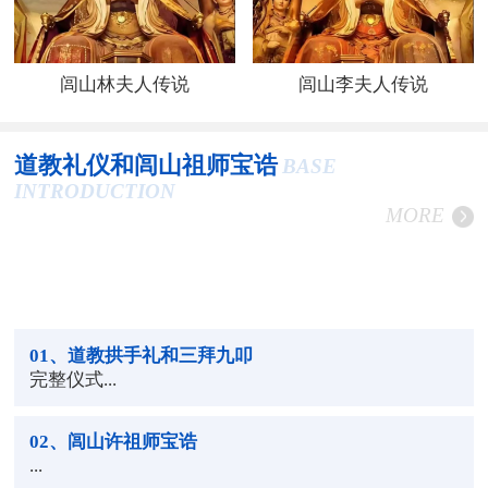
闾山林夫人传说
闾山李夫人传说
道教礼仪和闾山祖师宝诰
BASE
INTRODUCTION
MORE
01
、道教拱手礼和三拜九叩
完整仪式...
02
、闾山许祖师宝诰
...