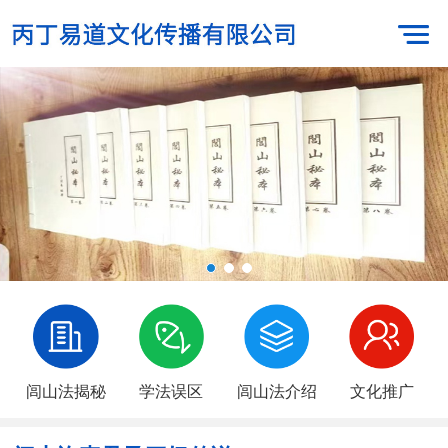
闾山法揭秘
学法误区
闾山法介绍
文化推广