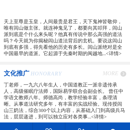
天上至尊是玉皇，人间最贵是君王，天下鬼神皆敬仰，
唯有闾山做主张。就连神鬼见了，都要向其叩拜，闾山
派到底是个什么来头呢？他真有传说中那么高强的道法
吗？今天就为你揭秘闾山道法背后的玄机。要说这闾山
到底有多强，得先看他的历史有多长。闾山派绝对是全
中国最早的道派。它起源于先秦时期的闽越地...
<详情>
文化推广
MORE
HONORARY
丁老师，一九六八年生人，中国道教正一派非遗传承
人，高级催眠疗法师，国际易学联合会副会长。 曾任中
学语文教师八年。师德高尚，教学经验丰富，条理清
晰。从事道法研究多年，有丰富的实战经验。现传授闾
山三奶法，综合300个以上内容，从基础入门到高级兵马
法，层层递进，到可以独立应对各类事...
<详情>