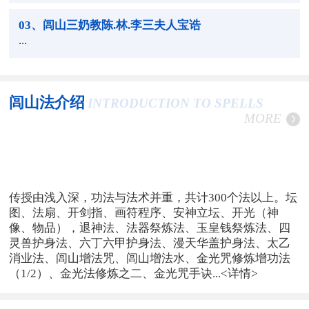
03
、闾山三奶教陈.林.李三夫人宝诰
...
闾山法介绍
INTRODUCTION TO SPELLS
MORE
传授由浅入深，功法与法术并重，共计300个法以上。坛
图、法扇、开剑指、画符程序、安神立坛、开光（神
像、物品），退神法、法器祭炼法、玉皇钱祭炼法、四
灵兽护身法、六丁六甲护身法、漫天华盖护身法、太乙
消业法、闾山增法咒、闾山增法水、金光咒修炼增功法
（1/2）、金光法修炼之二、金光咒手诀...
<详情>