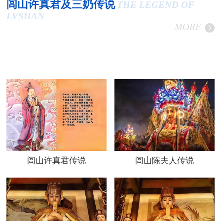
闾山许真君及三奶传说
THE LEGEND OF
LVSHAN
MORE
闾山许真君传说
闾山陈夫人传说