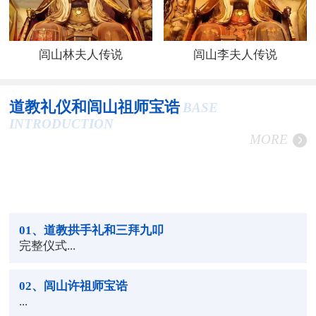
闾山林夫人传说
闾山李夫人传说
道教礼仪和闾山祖师宝诰
BASE
INTRODUCTION
MORE
01
、道教拱手礼和三拜九叩
完整仪式...
02
、闾山许祖师宝诰
...