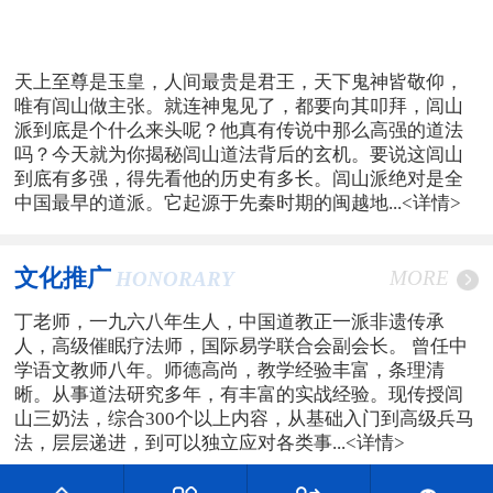
天上至尊是玉皇，人间最贵是君王，天下鬼神皆敬仰，
唯有闾山做主张。就连神鬼见了，都要向其叩拜，闾山
派到底是个什么来头呢？他真有传说中那么高强的道法
吗？今天就为你揭秘闾山道法背后的玄机。要说这闾山
到底有多强，得先看他的历史有多长。闾山派绝对是全
中国最早的道派。它起源于先秦时期的闽越地...
<详情>
文化推广
MORE
HONORARY
丁老师，一九六八年生人，中国道教正一派非遗传承
人，高级催眠疗法师，国际易学联合会副会长。 曾任中
学语文教师八年。师德高尚，教学经验丰富，条理清
晰。从事道法研究多年，有丰富的实战经验。现传授闾
山三奶法，综合300个以上内容，从基础入门到高级兵马
法，层层递进，到可以独立应对各类事...
<详情>