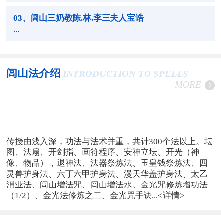
03
、闾山三奶教陈.林.李三夫人宝诰
...
闾山法介绍
INTRODUCTION TO SPELLS
MORE
传授由浅入深，功法与法术并重，共计300个法以上。坛
图、法扇、开剑指、画符程序、安神立坛、开光（神
像、物品），退神法、法器祭炼法、玉皇钱祭炼法、四
灵兽护身法、六丁六甲护身法、漫天华盖护身法、太乙
消业法、闾山增法咒、闾山增法水、金光咒修炼增功法
（1/2）、金光法修炼之二、金光咒手诀...
<详情>