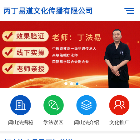
闾山法揭秘
学法误区
闾山法介绍
文化推广