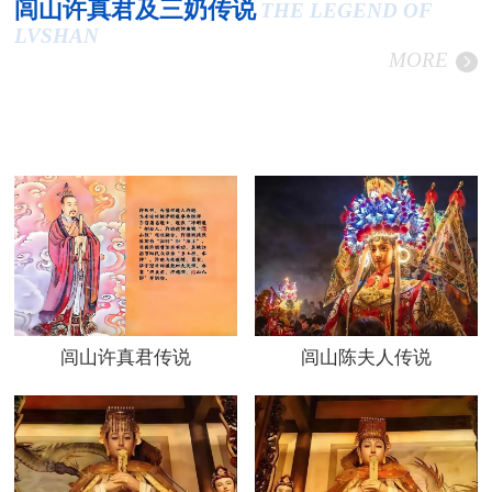
闾山许真君及三奶传说
THE LEGEND OF
LVSHAN
MORE
闾山许真君传说
闾山陈夫人传说