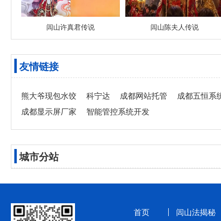
闾山许真君传说
闾山陈夫人传说
友情链接
熊大爷现包水饺
科宁达
成都网站托管
成都五恒系
成都显示屏厂家
智能管控系统开发
城市分站
首页
闾山法揭秘