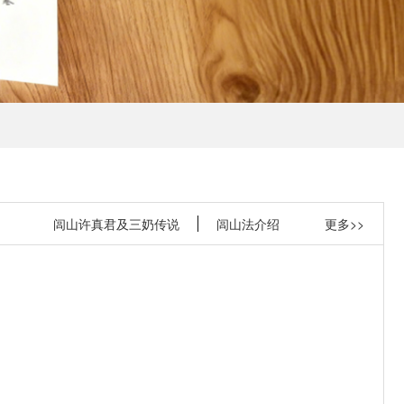
闾山许真君及三奶传说
闾山法介绍
更多>>