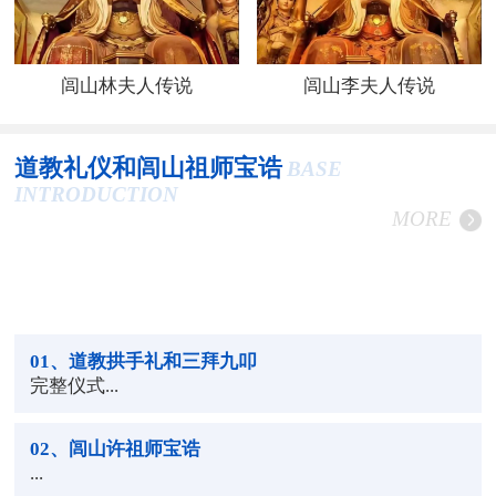
闾山林夫人传说
闾山李夫人传说
道教礼仪和闾山祖师宝诰
BASE
INTRODUCTION
MORE
01
、道教拱手礼和三拜九叩
完整仪式...
02
、闾山许祖师宝诰
...