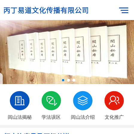
闾山法揭秘
学法误区
闾山法介绍
文化推广