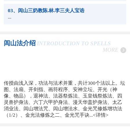
03
、闾山三奶教陈.林.李三夫人宝诰
...
闾山法介绍
INTRODUCTION TO SPELLS
MORE
传授由浅入深，功法与法术并重，共计300个法以上。坛
图、法扇、开剑指、画符程序、安神立坛、开光（神
像、物品），退神法、法器祭炼法、玉皇钱祭炼法、四
灵兽护身法、六丁六甲护身法、漫天华盖护身法、太乙
消业法、闾山增法咒、闾山增法水、金光咒修炼增功法
（1/2）、金光法修炼之二、金光咒手诀...
<详情>