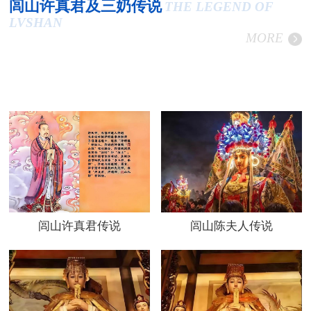
闾山许真君及三奶传说
THE LEGEND OF
LVSHAN
MORE
闾山许真君传说
闾山陈夫人传说