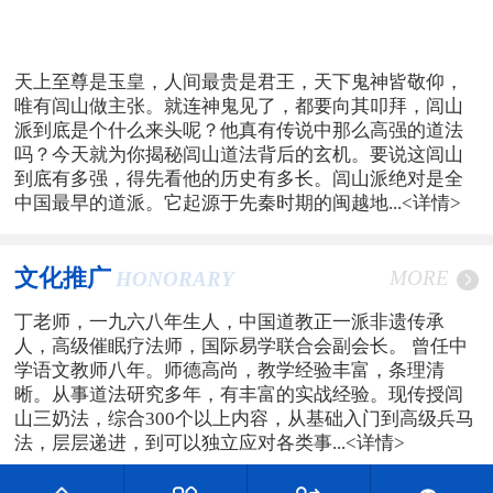
天上至尊是玉皇，人间最贵是君王，天下鬼神皆敬仰，
唯有闾山做主张。就连神鬼见了，都要向其叩拜，闾山
派到底是个什么来头呢？他真有传说中那么高强的道法
吗？今天就为你揭秘闾山道法背后的玄机。要说这闾山
到底有多强，得先看他的历史有多长。闾山派绝对是全
中国最早的道派。它起源于先秦时期的闽越地...
<详情>
文化推广
MORE
HONORARY
丁老师，一九六八年生人，中国道教正一派非遗传承
人，高级催眠疗法师，国际易学联合会副会长。 曾任中
学语文教师八年。师德高尚，教学经验丰富，条理清
晰。从事道法研究多年，有丰富的实战经验。现传授闾
山三奶法，综合300个以上内容，从基础入门到高级兵马
法，层层递进，到可以独立应对各类事...
<详情>