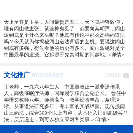
天上至尊是玉皇，人间最贵是君王，天下鬼神皆敬仰，
唯有闾山做主张。就连神鬼见了，都要向其叩拜，闾山
派到底是个什么来头呢？他真有传说中那么高强的道法
吗？今天就为你揭秘闾山道法背后的玄机。要说这闾山
到底有多强，得先看他的历史有多长。闾山派绝对是全
中国最早的道派。它起源于先秦时期的闽越地...
<详情>
文化推广
MORE
HONORARY
丁老师，一九六八年生人，中国道教正一派非遗传承
人，高级催眠疗法师，国际易学联合会副会长。 曾任中
学语文教师八年。师德高尚，教学经验丰富，条理清
晰。从事道法研究多年，有丰富的实战经验。现传授闾
山三奶法，综合300个以上内容，从基础入门到高级兵马
法，层层递进，到可以独立应对各类事...
<详情>