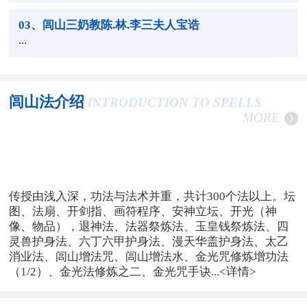
03
、闾山三奶教陈.林.李三夫人宝诰
...
闾山法介绍
INTRODUCTION TO SPELLS
MORE
传授由浅入深，功法与法术并重，共计300个法以上。坛
图、法扇、开剑指、画符程序、安神立坛、开光（神
像、物品），退神法、法器祭炼法、玉皇钱祭炼法、四
灵兽护身法、六丁六甲护身法、漫天华盖护身法、太乙
消业法、闾山增法咒、闾山增法水、金光咒修炼增功法
（1/2）、金光法修炼之二、金光咒手诀...
<详情>