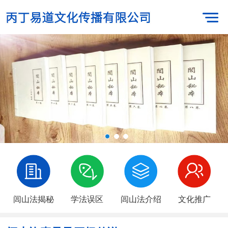
闾山法揭秘
学法误区
闾山法介绍
文化推广