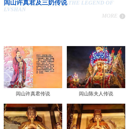
闾山许真君及三奶传说
THE LEGEND OF
LVSHAN
MORE
闾山许真君传说
闾山陈夫人传说