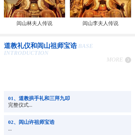
闾山林夫人传说
闾山李夫人传说
道教礼仪和闾山祖师宝诰
BASE
INTRODUCTION
MORE
01
、道教拱手礼和三拜九叩
完整仪式...
02
、闾山许祖师宝诰
...