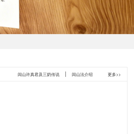
闾山许真君及三奶传说
闾山法介绍
更多>>