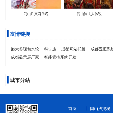
闾山许真君传说
闾山陈夫人传说
友情链接
熊大爷现包水饺
科宁达
成都网站托管
成都五恒系
成都显示屏厂家
智能管控系统开发
城市分站
首页
闾山法揭秘