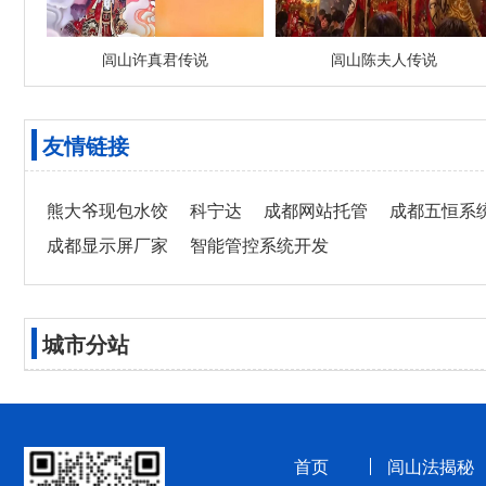
闾山许真君传说
闾山陈夫人传说
友情链接
熊大爷现包水饺
科宁达
成都网站托管
成都五恒系
成都显示屏厂家
智能管控系统开发
城市分站
首页
闾山法揭秘