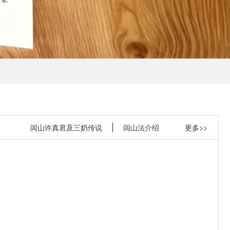
闾山许真君及三奶传说
闾山法介绍
更多>>