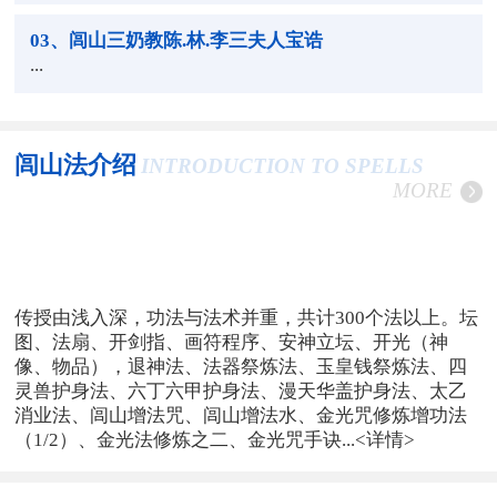
03
、闾山三奶教陈.林.李三夫人宝诰
...
闾山法介绍
INTRODUCTION TO SPELLS
MORE
传授由浅入深，功法与法术并重，共计300个法以上。坛
图、法扇、开剑指、画符程序、安神立坛、开光（神
像、物品），退神法、法器祭炼法、玉皇钱祭炼法、四
灵兽护身法、六丁六甲护身法、漫天华盖护身法、太乙
消业法、闾山增法咒、闾山增法水、金光咒修炼增功法
（1/2）、金光法修炼之二、金光咒手诀...
<详情>