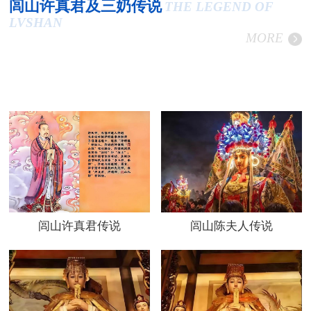
闾山许真君及三奶传说
THE LEGEND OF
LVSHAN
MORE
闾山许真君传说
闾山陈夫人传说