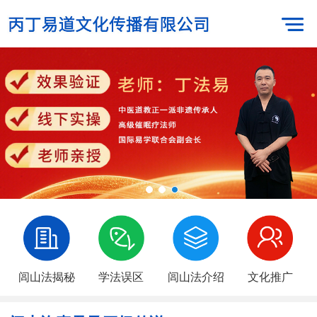
闾山法揭秘
学法误区
闾山法介绍
文化推广