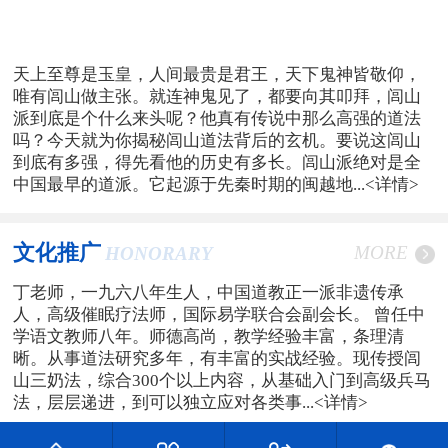
天上至尊是玉皇，人间最贵是君王，天下鬼神皆敬仰，
唯有闾山做主张。就连神鬼见了，都要向其叩拜，闾山
派到底是个什么来头呢？他真有传说中那么高强的道法
吗？今天就为你揭秘闾山道法背后的玄机。要说这闾山
到底有多强，得先看他的历史有多长。闾山派绝对是全
中国最早的道派。它起源于先秦时期的闽越地...
<详情>
文化推广
MORE
HONORARY
丁老师，一九六八年生人，中国道教正一派非遗传承
人，高级催眠疗法师，国际易学联合会副会长。 曾任中
学语文教师八年。师德高尚，教学经验丰富，条理清
晰。从事道法研究多年，有丰富的实战经验。现传授闾
山三奶法，综合300个以上内容，从基础入门到高级兵马
法，层层递进，到可以独立应对各类事...
<详情>