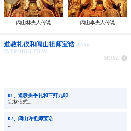
闾山林夫人传说
闾山李夫人传说
道教礼仪和闾山祖师宝诰
BASE
INTRODUCTION
MORE
01
、道教拱手礼和三拜九叩
完整仪式...
02
、闾山许祖师宝诰
...