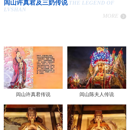
闾山许真君及三奶传说
THE LEGEND OF
LVSHAN
MORE
闾山许真君传说
闾山陈夫人传说