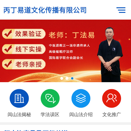
闾山法揭秘
学法误区
闾山法介绍
文化推广