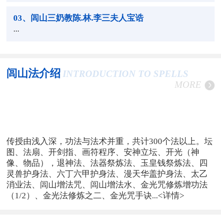
03
、闾山三奶教陈.林.李三夫人宝诰
...
闾山法介绍
INTRODUCTION TO SPELLS
MORE
传授由浅入深，功法与法术并重，共计300个法以上。坛
图、法扇、开剑指、画符程序、安神立坛、开光（神
像、物品），退神法、法器祭炼法、玉皇钱祭炼法、四
灵兽护身法、六丁六甲护身法、漫天华盖护身法、太乙
消业法、闾山增法咒、闾山增法水、金光咒修炼增功法
（1/2）、金光法修炼之二、金光咒手诀...
<详情>