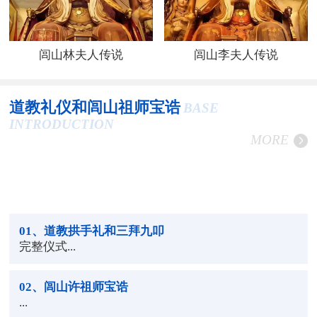
闾山林夫人传说
闾山李夫人传说
道教礼仪和闾山祖师宝诰
BASE
INTRODUCTION
MORE
01
、道教拱手礼和三拜九叩
完整仪式...
02
、闾山许祖师宝诰
...