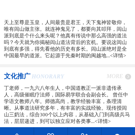
天上至尊是玉皇，人间最贵是君王，天下鬼神皆敬仰，
唯有闾山做主张。就连神鬼见了，都要向其叩拜，闾山
派到底是个什么来头呢？他真有传说中那么高强的道法
吗？今天就为你揭秘闾山道法背后的玄机。要说这闾山
到底有多强，得先看他的历史有多长。闾山派绝对是全
中国最早的道派。它起源于先秦时期的闽越地...
<详情>
文化推广
MORE
HONORARY
丁老师，一九六八年生人，中国道教正一派非遗传承
人，高级催眠疗法师，国际易学联合会副会长。 曾任中
学语文教师八年。师德高尚，教学经验丰富，条理清
晰。从事道法研究多年，有丰富的实战经验。现传授闾
山三奶法，综合300个以上内容，从基础入门到高级兵马
法，层层递进，到可以独立应对各类事...
<详情>