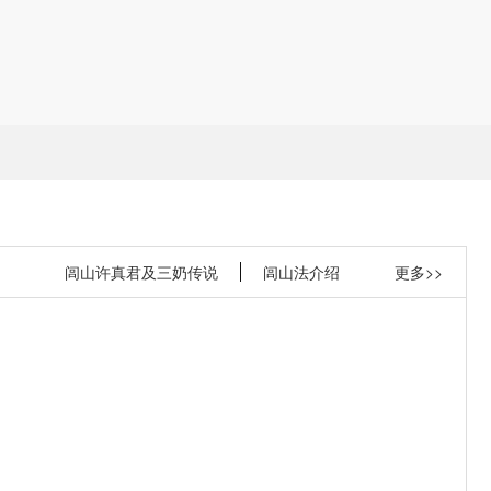
闾山许真君及三奶传说
闾山法介绍
更多>>