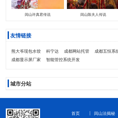
闾山许真君传说
闾山陈夫人传说
友情链接
熊大爷现包水饺
科宁达
成都网站托管
成都五恒系
成都显示屏厂家
智能管控系统开发
城市分站
首页
闾山法揭秘