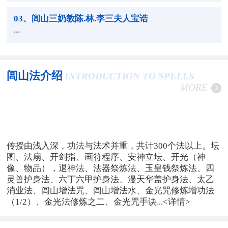
03
、闾山三奶教陈.林.李三夫人宝诰
...
闾山法介绍
INTRODUCTION TO SPELLS
MORE
传授由浅入深，功法与法术并重，共计300个法以上。坛
图、法扇、开剑指、画符程序、安神立坛、开光（神
像、物品），退神法、法器祭炼法、玉皇钱祭炼法、四
灵兽护身法、六丁六甲护身法、漫天华盖护身法、太乙
消业法、闾山增法咒、闾山增法水、金光咒修炼增功法
（1/2）、金光法修炼之二、金光咒手诀...
<详情>