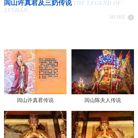
闾山许真君及三奶传说
THE LEGEND OF
LVSHAN
MORE
闾山许真君传说
闾山陈夫人传说