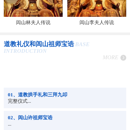
闾山林夫人传说
闾山李夫人传说
道教礼仪和闾山祖师宝诰
BASE
INTRODUCTION
MORE
01
、道教拱手礼和三拜九叩
完整仪式...
02
、闾山许祖师宝诰
...