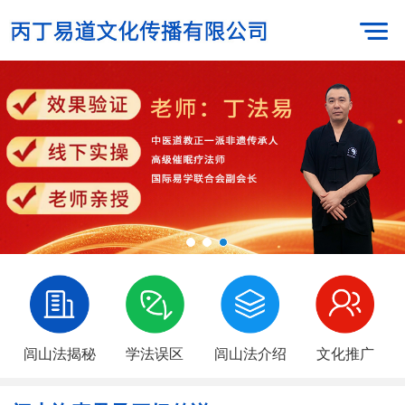
闾山法揭秘
学法误区
闾山法介绍
文化推广