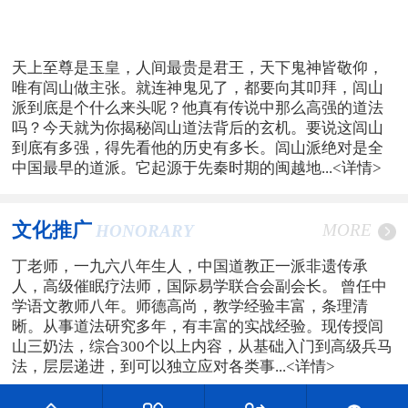
天上至尊是玉皇，人间最贵是君王，天下鬼神皆敬仰，
唯有闾山做主张。就连神鬼见了，都要向其叩拜，闾山
派到底是个什么来头呢？他真有传说中那么高强的道法
吗？今天就为你揭秘闾山道法背后的玄机。要说这闾山
到底有多强，得先看他的历史有多长。闾山派绝对是全
中国最早的道派。它起源于先秦时期的闽越地...
<详情>
文化推广
MORE
HONORARY
丁老师，一九六八年生人，中国道教正一派非遗传承
人，高级催眠疗法师，国际易学联合会副会长。 曾任中
学语文教师八年。师德高尚，教学经验丰富，条理清
晰。从事道法研究多年，有丰富的实战经验。现传授闾
山三奶法，综合300个以上内容，从基础入门到高级兵马
法，层层递进，到可以独立应对各类事...
<详情>