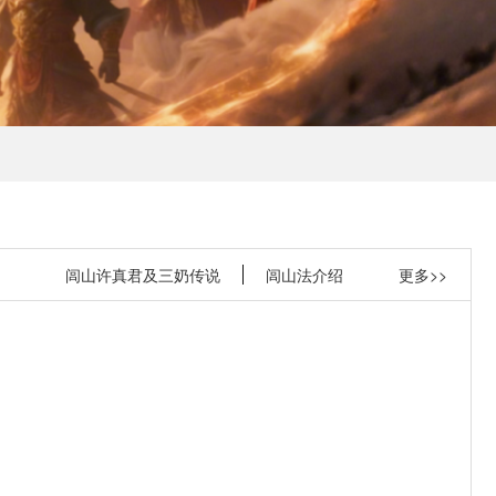
闾山许真君及三奶传说
闾山法介绍
更多>>