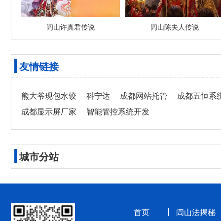
闾山许真君传说
闾山陈夫人传说
友情链接
熊大爷现包水饺
科宁达
成都网站托管
成都五恒系
成都显示屏厂家
智能管控系统开发
城市分站
首页
闾山法揭秘