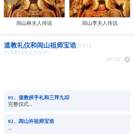
闾山林夫人传说
闾山李夫人传说
道教礼仪和闾山祖师宝诰
BASE
INTRODUCTION
MORE
01
、道教拱手礼和三拜九叩
完整仪式...
02
、闾山许祖师宝诰
...