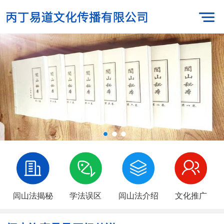
闾山法揭秘
学法误区
闾山法介绍
文化推广