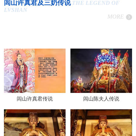
闾山许真君及三奶传说
THE LEGEND OF
LVSHAN
MORE
闾山许真君传说
闾山陈夫人传说