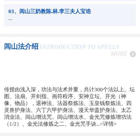
03
、闾山三奶教陈.林.李三夫人宝诰
...
闾山法介绍
INTRODUCTION TO SPELLS
MORE
传授由浅入深，功法与法术并重，共计300个法以上。坛
图、法扇、开剑指、画符程序、安神立坛、开光（神
像、物品），退神法、法器祭炼法、玉皇钱祭炼法、四
灵兽护身法、六丁六甲护身法、漫天华盖护身法、太乙
消业法、闾山增法咒、闾山增法水、金光咒修炼增功法
（1/2）、金光法修炼之二、金光咒手诀...
<详情>