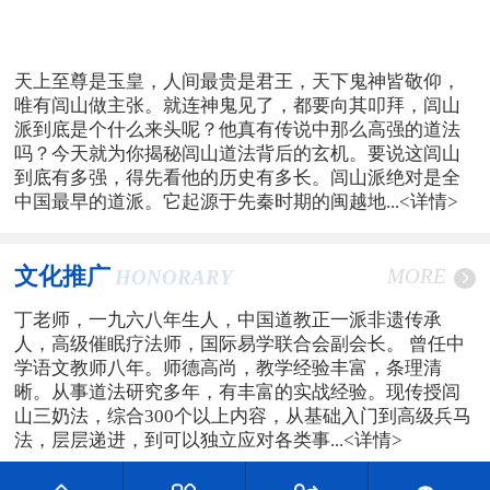
天上至尊是玉皇，人间最贵是君王，天下鬼神皆敬仰，
唯有闾山做主张。就连神鬼见了，都要向其叩拜，闾山
派到底是个什么来头呢？他真有传说中那么高强的道法
吗？今天就为你揭秘闾山道法背后的玄机。要说这闾山
到底有多强，得先看他的历史有多长。闾山派绝对是全
中国最早的道派。它起源于先秦时期的闽越地...
<详情>
文化推广
MORE
HONORARY
丁老师，一九六八年生人，中国道教正一派非遗传承
人，高级催眠疗法师，国际易学联合会副会长。 曾任中
学语文教师八年。师德高尚，教学经验丰富，条理清
晰。从事道法研究多年，有丰富的实战经验。现传授闾
山三奶法，综合300个以上内容，从基础入门到高级兵马
法，层层递进，到可以独立应对各类事...
<详情>