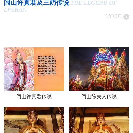
闾山许真君及三奶传说
THE LEGEND OF
LVSHAN
MORE
闾山许真君传说
闾山陈夫人传说