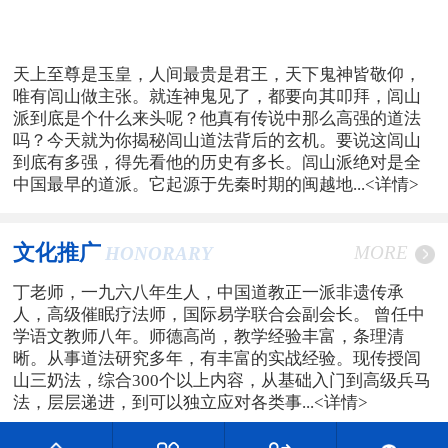
天上至尊是玉皇，人间最贵是君王，天下鬼神皆敬仰，
唯有闾山做主张。就连神鬼见了，都要向其叩拜，闾山
派到底是个什么来头呢？他真有传说中那么高强的道法
吗？今天就为你揭秘闾山道法背后的玄机。要说这闾山
到底有多强，得先看他的历史有多长。闾山派绝对是全
中国最早的道派。它起源于先秦时期的闽越地...
<详情>
文化推广
MORE
HONORARY
丁老师，一九六八年生人，中国道教正一派非遗传承
人，高级催眠疗法师，国际易学联合会副会长。 曾任中
学语文教师八年。师德高尚，教学经验丰富，条理清
晰。从事道法研究多年，有丰富的实战经验。现传授闾
山三奶法，综合300个以上内容，从基础入门到高级兵马
法，层层递进，到可以独立应对各类事...
<详情>