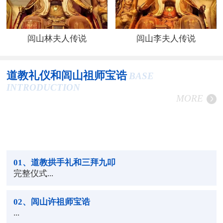
闾山林夫人传说
闾山李夫人传说
道教礼仪和闾山祖师宝诰
BASE
INTRODUCTION
MORE
01
、道教拱手礼和三拜九叩
完整仪式...
02
、闾山许祖师宝诰
...