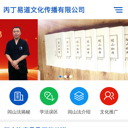
闾山法揭秘
学法误区
闾山法介绍
文化推广