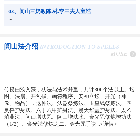
03
、闾山三奶教陈.林.李三夫人宝诰
...
闾山法介绍
INTRODUCTION TO SPELLS
MORE
传授由浅入深，功法与法术并重，共计300个法以上。坛
图、法扇、开剑指、画符程序、安神立坛、开光（神
像、物品），退神法、法器祭炼法、玉皇钱祭炼法、四
灵兽护身法、六丁六甲护身法、漫天华盖护身法、太乙
消业法、闾山增法咒、闾山增法水、金光咒修炼增功法
（1/2）、金光法修炼之二、金光咒手诀...
<详情>