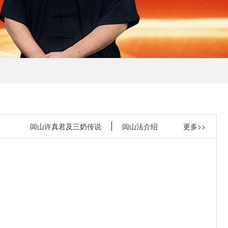
闾山许真君及三奶传说
闾山法介绍
更多>>