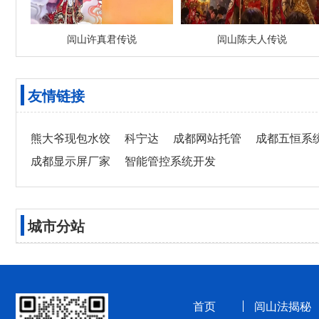
闾山许真君传说
闾山陈夫人传说
友情链接
熊大爷现包水饺
科宁达
成都网站托管
成都五恒系
成都显示屏厂家
智能管控系统开发
城市分站
首页
闾山法揭秘