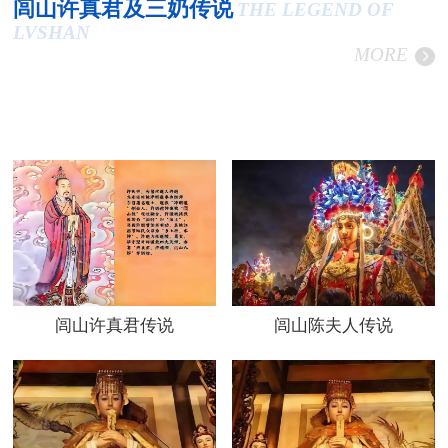
闾山许真君及三奶传说
THE LEGEND OF
LVSHAN
MORE
闾山许真君传说
闾山陈夫人传说