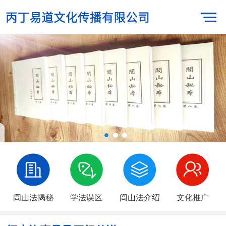
闾山法揭秘
学法误区
闾山法介绍
文化推广