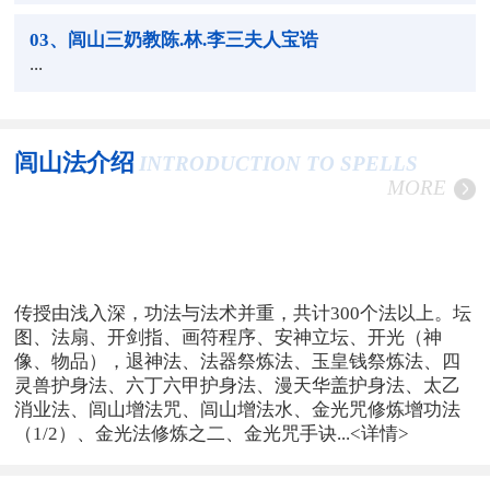
03
、闾山三奶教陈.林.李三夫人宝诰
...
闾山法介绍
INTRODUCTION TO SPELLS
MORE
传授由浅入深，功法与法术并重，共计300个法以上。坛
图、法扇、开剑指、画符程序、安神立坛、开光（神
像、物品），退神法、法器祭炼法、玉皇钱祭炼法、四
灵兽护身法、六丁六甲护身法、漫天华盖护身法、太乙
消业法、闾山增法咒、闾山增法水、金光咒修炼增功法
（1/2）、金光法修炼之二、金光咒手诀...
<详情>