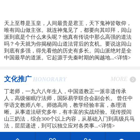
天上至尊是玉皇，人间最贵是君王，天下鬼神皆敬仰，
唯有闾山做主张。就连神鬼见了，都要向其叩拜，闾山
派到底是个什么来头呢？他真有传说中那么高强的道法
吗？今天就为你揭秘闾山道法背后的玄机。要说这闾山
到底有多强，得先看他的历史有多长。闾山派绝对是全
中国最早的道派。它起源于先秦时期的闽越地...
<详情>
文化推广
MORE
HONORARY
丁老师，一九六八年生人，中国道教正一派非遗传承
人，高级催眠疗法师，国际易学联合会副会长。 曾任中
学语文教师八年。师德高尚，教学经验丰富，条理清
晰。从事道法研究多年，有丰富的实战经验。现传授闾
山三奶法，综合300个以上内容，从基础入门到高级兵马
法，层层递进，到可以独立应对各类事...
<详情>