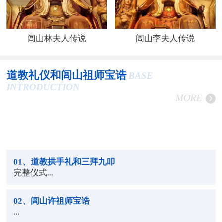
闾山林夫人传说
闾山李夫人传说
道教礼仪和闾山祖师宝诰
BASE
INTRODUCTION
MORE
01
、道教拱手礼和三拜九叩
完整仪式...
02
、闾山许祖师宝诰
...