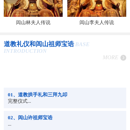
闾山林夫人传说
闾山李夫人传说
道教礼仪和闾山祖师宝诰
BASE
INTRODUCTION
MORE
01
、道教拱手礼和三拜九叩
完整仪式...
02
、闾山许祖师宝诰
...