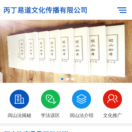
闾山法揭秘
学法误区
闾山法介绍
文化推广