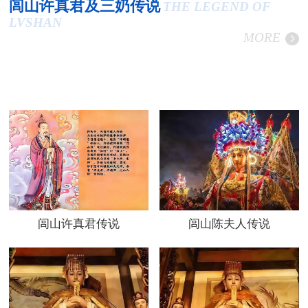
闾山许真君及三奶传说
THE LEGEND OF
LVSHAN
MORE
闾山许真君传说
闾山陈夫人传说