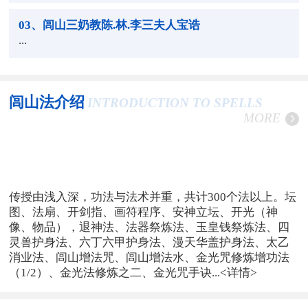
03
、闾山三奶教陈.林.李三夫人宝诰
...
闾山法介绍
INTRODUCTION TO SPELLS
MORE
传授由浅入深，功法与法术并重，共计300个法以上。坛
图、法扇、开剑指、画符程序、安神立坛、开光（神
像、物品），退神法、法器祭炼法、玉皇钱祭炼法、四
灵兽护身法、六丁六甲护身法、漫天华盖护身法、太乙
消业法、闾山增法咒、闾山增法水、金光咒修炼增功法
（1/2）、金光法修炼之二、金光咒手诀...
<详情>