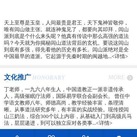
天上至尊是玉皇，人间最贵是君王，天下鬼神皆敬仰，
唯有闾山做主张。就连神鬼见了，都要向其叩拜，闾山
派到底是个什么来头呢？他真有传说中那么高强的道法
吗？今天就为你揭秘闾山道法背后的玄机。要说这闾山
到底有多强，得先看他的历史有多长。闾山派绝对是全
中国最早的道派。它起源于先秦时期的闽越地...
<详情>
文化推广
MORE
HONORARY
丁老师，一九六八年生人，中国道教正一派非遗传承
人，高级催眠疗法师，国际易学联合会副会长。 曾任中
学语文教师八年。师德高尚，教学经验丰富，条理清
晰。从事道法研究多年，有丰富的实战经验。现传授闾
山三奶法，综合300个以上内容，从基础入门到高级兵马
法，层层递进，到可以独立应对各类事...
<详情>