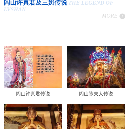
闾山许真君及三奶传说
THE LEGEND OF
LVSHAN
MORE
闾山许真君传说
闾山陈夫人传说