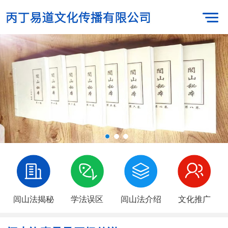
闾山法揭秘
学法误区
闾山法介绍
文化推广