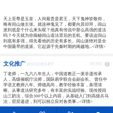
天上至尊是玉皇，人间最贵是君王，天下鬼神皆敬仰，
唯有闾山做主张。就连神鬼见了，都要向其叩拜，闾山
派到底是个什么来头呢？他真有传说中那么高强的道法
吗？今天就为你揭秘闾山道法背后的玄机。要说这闾山
到底有多强，得先看他的历史有多长。闾山派绝对是全
中国最早的道派。它起源于先秦时期的闽越地...
<详情>
文化推广
MORE
HONORARY
丁老师，一九六八年生人，中国道教正一派非遗传承
人，高级催眠疗法师，国际易学联合会副会长。 曾任中
学语文教师八年。师德高尚，教学经验丰富，条理清
晰。从事道法研究多年，有丰富的实战经验。现传授闾
山三奶法，综合300个以上内容，从基础入门到高级兵马
法，层层递进，到可以独立应对各类事...
<详情>