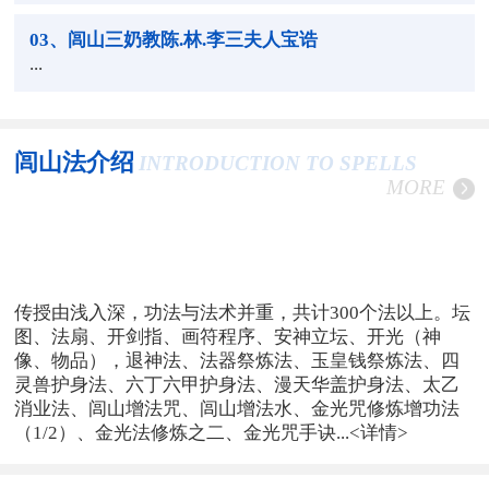
03
、闾山三奶教陈.林.李三夫人宝诰
...
闾山法介绍
INTRODUCTION TO SPELLS
MORE
传授由浅入深，功法与法术并重，共计300个法以上。坛
图、法扇、开剑指、画符程序、安神立坛、开光（神
像、物品），退神法、法器祭炼法、玉皇钱祭炼法、四
灵兽护身法、六丁六甲护身法、漫天华盖护身法、太乙
消业法、闾山增法咒、闾山增法水、金光咒修炼增功法
（1/2）、金光法修炼之二、金光咒手诀...
<详情>