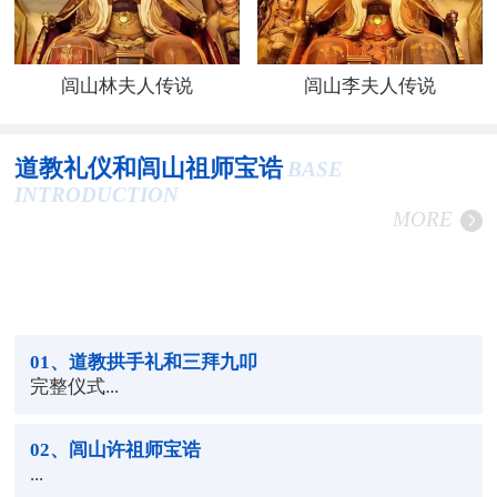
闾山林夫人传说
闾山李夫人传说
道教礼仪和闾山祖师宝诰
BASE
INTRODUCTION
MORE
01
、道教拱手礼和三拜九叩
完整仪式...
02
、闾山许祖师宝诰
...