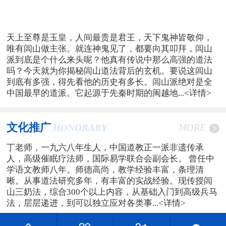
天上至尊是玉皇，人间最贵是君王，天下鬼神皆敬仰，
唯有闾山做主张。就连神鬼见了，都要向其叩拜，闾山
派到底是个什么来头呢？他真有传说中那么高强的道法
吗？今天就为你揭秘闾山道法背后的玄机。要说这闾山
到底有多强，得先看他的历史有多长。闾山派绝对是全
中国最早的道派。它起源于先秦时期的闽越地...
<详情>
文化推广
MORE
HONORARY
丁老师，一九六八年生人，中国道教正一派非遗传承
人，高级催眠疗法师，国际易学联合会副会长。 曾任中
学语文教师八年。师德高尚，教学经验丰富，条理清
晰。从事道法研究多年，有丰富的实战经验。现传授闾
山三奶法，综合300个以上内容，从基础入门到高级兵马
法，层层递进，到可以独立应对各类事...
<详情>