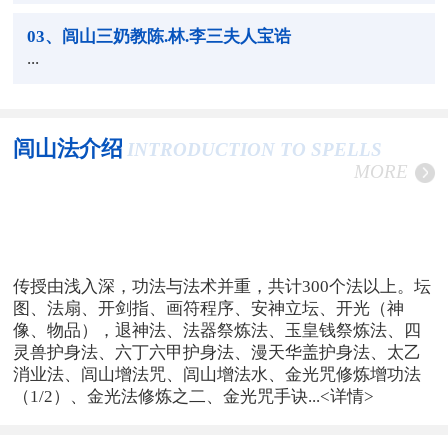
03
、闾山三奶教陈.林.李三夫人宝诰
...
闾山法介绍
INTRODUCTION TO SPELLS
MORE
传授由浅入深，功法与法术并重，共计300个法以上。坛
图、法扇、开剑指、画符程序、安神立坛、开光（神
像、物品），退神法、法器祭炼法、玉皇钱祭炼法、四
灵兽护身法、六丁六甲护身法、漫天华盖护身法、太乙
消业法、闾山增法咒、闾山增法水、金光咒修炼增功法
（1/2）、金光法修炼之二、金光咒手诀...
<详情>