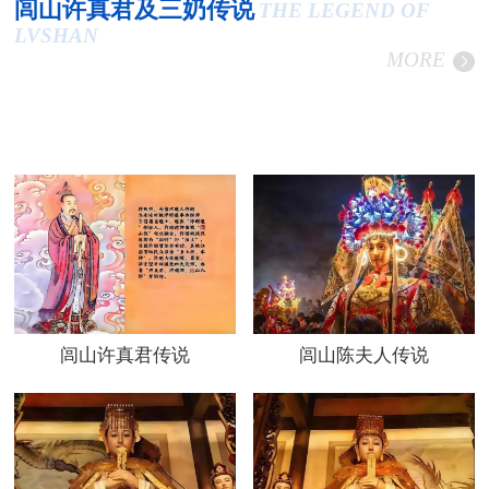
闾山许真君及三奶传说
THE LEGEND OF
LVSHAN
MORE
闾山许真君传说
闾山陈夫人传说