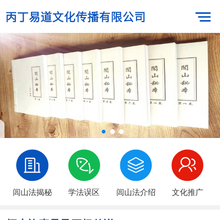
闾山法揭秘
学法误区
闾山法介绍
文化推广