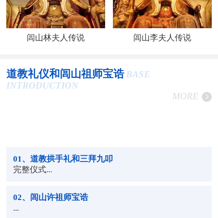
闾山林夫人传说
闾山李夫人传说
道教礼仪和闾山祖师宝诰
BASE
INTRODUCTION
MORE
01
、道教拱手礼和三拜九叩
完整仪式...
02
、闾山许祖师宝诰
...