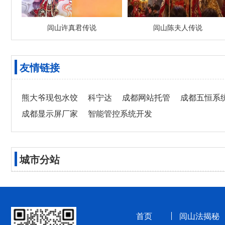
闾山许真君传说
闾山陈夫人传说
友情链接
熊大爷现包水饺
科宁达
成都网站托管
成都五恒系
成都显示屏厂家
智能管控系统开发
城市分站
首页
闾山法揭秘