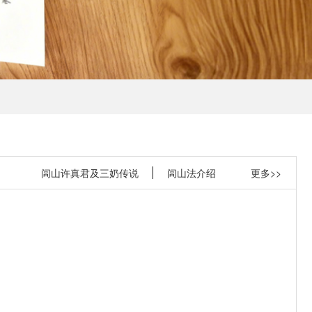
闾山许真君及三奶传说
闾山法介绍
更多>>