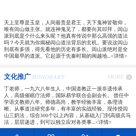
天上至尊是玉皇，人间最贵是君王，天下鬼神皆敬仰，
唯有闾山做主张。就连神鬼见了，都要向其叩拜，闾山
派到底是个什么来头呢？他真有传说中那么高强的道法
吗？今天就为你揭秘闾山道法背后的玄机。要说这闾山
到底有多强，得先看他的历史有多长。闾山派绝对是全
中国最早的道派。它起源于先秦时期的闽越地...
<详情>
文化推广
MORE
HONORARY
丁老师，一九六八年生人，中国道教正一派非遗传承
人，高级催眠疗法师，国际易学联合会副会长。 曾任中
学语文教师八年。师德高尚，教学经验丰富，条理清
晰。从事道法研究多年，有丰富的实战经验。现传授闾
山三奶法，综合300个以上内容，从基础入门到高级兵马
法，层层递进，到可以独立应对各类事...
<详情>