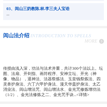
03
、闾山三奶教陈.林.李三夫人宝诰
...
闾山法介绍
INTRODUCTION TO SPELLS
MORE
传授由浅入深，功法与法术并重，共计300个法以上。坛
图、法扇、开剑指、画符程序、安神立坛、开光（神
像、物品），退神法、法器祭炼法、玉皇钱祭炼法、四
灵兽护身法、六丁六甲护身法、漫天华盖护身法、太乙
消业法、闾山增法咒、闾山增法水、金光咒修炼增功法
（1/2）、金光法修炼之二、金光咒手诀...
<详情>