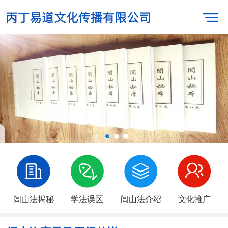
闾山法揭秘
学法误区
闾山法介绍
文化推广