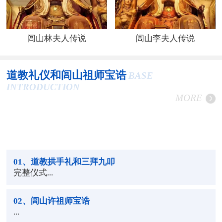
闾山林夫人传说
闾山李夫人传说
道教礼仪和闾山祖师宝诰
BASE
INTRODUCTION
MORE
01
、道教拱手礼和三拜九叩
完整仪式...
02
、闾山许祖师宝诰
...