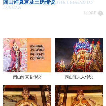
闾山许真君及三奶传说
THE LEGEND OF
LVSHAN
MORE
闾山许真君传说
闾山陈夫人传说