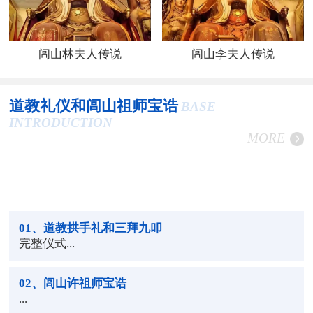
闾山林夫人传说
闾山李夫人传说
道教礼仪和闾山祖师宝诰
BASE
INTRODUCTION
MORE
01
、道教拱手礼和三拜九叩
完整仪式...
02
、闾山许祖师宝诰
...