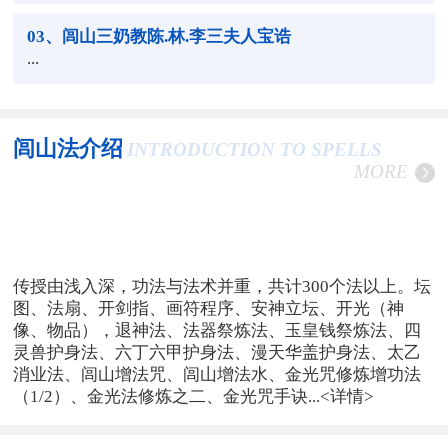
03
、闾山三奶教陈.林.李三夫人宝诰
...
闾山法介绍
INTRODUCTION TO SPELLS
MORE
传授由浅入深，功法与法术并重，共计300个法以上。坛
图、法扇、开剑指、画符程序、安神立坛、开光（神
像、物品），退神法、法器祭炼法、玉皇钱祭炼法、四
灵兽护身法、六丁六甲护身法、漫天华盖护身法、太乙
消业法、闾山增法咒、闾山增法水、金光咒修炼增功法
（1/2）、金光法修炼之二、金光咒手诀...
<详情>