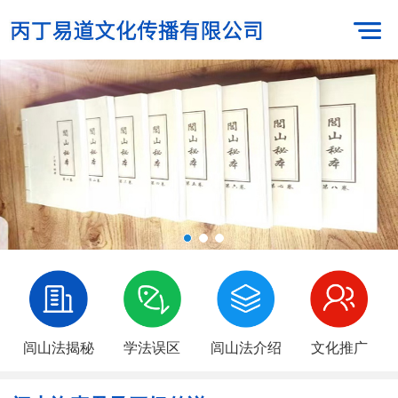
闾山法揭秘
学法误区
闾山法介绍
文化推广