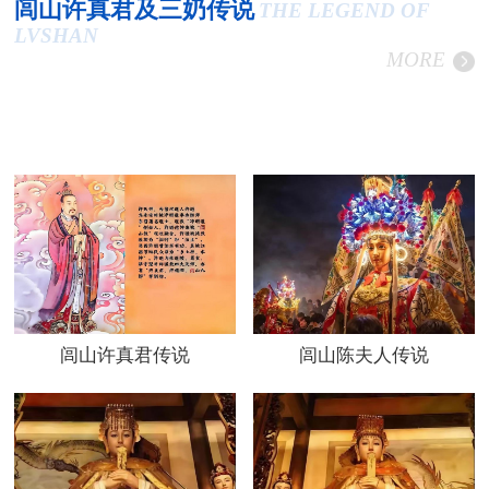
闾山许真君及三奶传说
THE LEGEND OF
LVSHAN
MORE
闾山许真君传说
闾山陈夫人传说