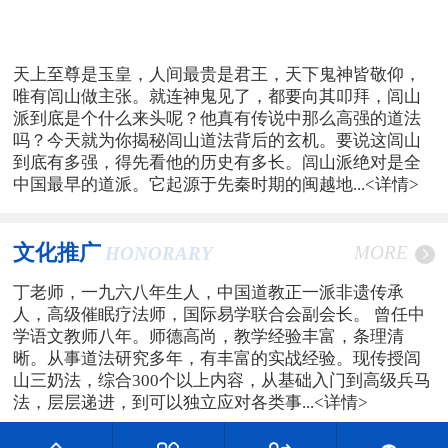
天上至尊是玉皇，人间最贵是君王，天下鬼神皆敬仰，
唯有闾山做主张。就连神鬼见了，都要向其叩拜，闾山
派到底是个什么来头呢？他真有传说中那么高强的道法
吗？今天就为你揭秘闾山道法背后的玄机。要说这闾山
到底有多强，得先看他的历史有多长。闾山派绝对是全
中国最早的道派。它起源于先秦时期的闽越地...
<详情>
文化推广
MORE
HONORARY
丁老师，一九六八年生人，中国道教正一派非遗传承
人，高级催眠疗法师，国际易学联合会副会长。 曾任中
学语文教师八年。师德高尚，教学经验丰富，条理清
晰。从事道法研究多年，有丰富的实战经验。现传授闾
山三奶法，综合300个以上内容，从基础入门到高级兵马
法，层层递进，到可以独立应对各类事...
<详情>