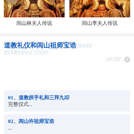
闾山林夫人传说
闾山李夫人传说
道教礼仪和闾山祖师宝诰
BASE
INTRODUCTION
MORE
01
、道教拱手礼和三拜九叩
完整仪式...
02
、闾山许祖师宝诰
...