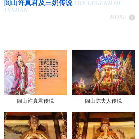
闾山许真君及三奶传说
THE LEGEND OF
LVSHAN
MORE
闾山许真君传说
闾山陈夫人传说