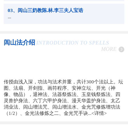
03
、闾山三奶教陈.林.李三夫人宝诰
...
闾山法介绍
INTRODUCTION TO SPELLS
MORE
传授由浅入深，功法与法术并重，共计300个法以上。坛
图、法扇、开剑指、画符程序、安神立坛、开光（神
像、物品），退神法、法器祭炼法、玉皇钱祭炼法、四
灵兽护身法、六丁六甲护身法、漫天华盖护身法、太乙
消业法、闾山增法咒、闾山增法水、金光咒修炼增功法
（1/2）、金光法修炼之二、金光咒手诀...
<详情>