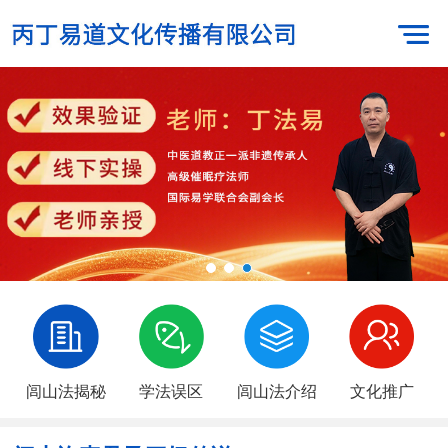
闾山法揭秘
学法误区
闾山法介绍
文化推广