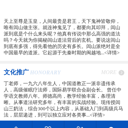
天上至尊是玉皇，人间最贵是君王，天下鬼神皆敬仰，
唯有闾山做主张。就连神鬼见了，都要向其叩拜，闾山
派到底是个什么来头呢？他真有传说中那么高强的道法
吗？今天就为你揭秘闾山道法背后的玄机。要说这闾山
到底有多强，得先看他的历史有多长。闾山派绝对是全
中国最早的道派。它起源于先秦时期的闽越地...
<详情>
文化推广
MORE
HONORARY
丁老师，一九六八年生人，中国道教正一派非遗传承
人，高级催眠疗法师，国际易学联合会副会长。 曾任中
学语文教师八年。师德高尚，教学经验丰富，条理清
晰。从事道法研究多年，有丰富的实战经验。现传授闾
山三奶法，综合300个以上内容，从基础入门到高级兵马
法，层层递进，到可以独立应对各类事...
<详情>