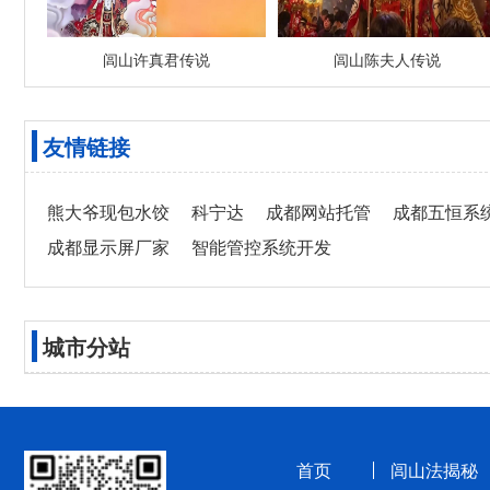
闾山许真君传说
闾山陈夫人传说
友情链接
熊大爷现包水饺
科宁达
成都网站托管
成都五恒系
成都显示屏厂家
智能管控系统开发
城市分站
首页
闾山法揭秘