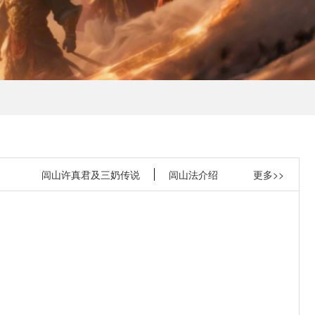
闾山许真君及三奶传说
闾山法介绍
更多>>